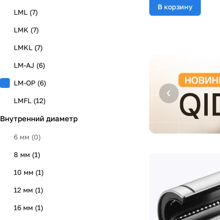
В корзину
LML
(
7
)
LMK
(
7
)
LMKL
(
7
)
LM-AJ
(
6
)
LM-OP
(
6
)
LMFL
(
12
)
Внутренний диаметр
LMH
(
8
)
LMHL
(
8
)
6 мм
(
0
)
LMF
(
14
)
8 мм
(
1
)
LMFP
(
12
)
10 мм
(
1
)
LMFPL
(
12
)
12 мм
(
1
)
LMKP
(
12
)
16 мм
(
1
)