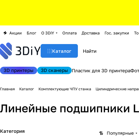
Акции
Блог
О 3DiY
Оплата
Доставка
Гос. закупки
То
Каталог
3D принтеры
3D сканеры
Пластик для 3D принтера
Фо
Главная
Каталог
Комплектующие ЧПУ станка
Цилиндрические напр
Линейные подшипники 
Категория
Популярные