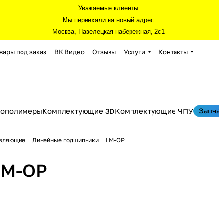
Уважаемые клиенты
Мы переехали на новый адрес
Москва, Павелецкая набережная, 2с1
вары под заказ
ВК Видео
Отзывы
Услуги
Контакты
Запч
тополимеры
Комплектующие 3D
Комплектующие ЧПУ
авляющие
Линейные подшипники
LM-OP
LM-OP