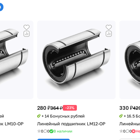
280 ₽
330 ₽
364 ₽
42
-23%
ей
+ 14 Бонусных рублей
+ 16.5 
к LM10-OP
Линейный подшипник LM12-OP
Линейны
0
0
В наличии
0
0
Не