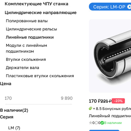
Комплектующие ЧПУ станка
Серия: LM-OP
Цилиндрические направляющие
Полированные валы
Цилиндрические рельсы
Линейные подшипники
Модули с линейным
подшипником
Втулки скольжения
Держатели вала
Пластиковые втулки скольжения
Цена
170 ₽
221 ₽
-23%
+ 8.5 Бонусных рубл
В наличии
(
2
)
Линейный подшипни
Серия
0
0
В наличии
LM
(
7
)