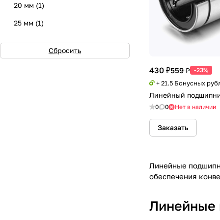
LMKPL
(
12
)
20 мм
(
1
)
LMEFC
(
9
)
25 мм
(
1
)
LMEKC
(
9
)
30 мм
(
0
)
Сбросить
35 мм
(
0
)
430 ₽
559 ₽
-23%
40 мм
(
0
)
+ 21.5 Бонусных руб
50 мм
(
0
)
Линейный подшипни
0
0
Нет в наличии
60 мм
(
0
)
Заказать
80 мм
(
0
)
100 мм
(
0
)
Линейные подшипни
обеспечения конве
Линейные 