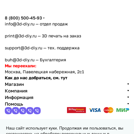
8 (800) 500-45-93
info@3d-diy.ru
— отдел продаж
print@3d-diy.ru
— 3D печать на заказ
support@3d-diy.ru
— тех. поддержка
buh@3d-diy.ru
— Бухгалтерия
Мы переехали:
Москва, Павелецкая набережная, 2с1
Как до нас добраться, см. тут
Магазин
Компания
Информация
Помощь
Наш сайт использует куки. Продолжая им пользоваться, вы
2013 - 2026 © 3DiY (Тридиай) - интернет-магазин
соглашаетесь на обработку персональных данных в