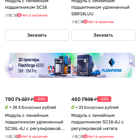
Модуль с линейным
Модуль с линейным
подшипником SC16
подшипником удлиненный
SBR16LUU
0
0
Нет в наличии
0
0
Нет в наличии
Заказать
Заказать
790 ₽
460 ₽
1 027 ₽
598 ₽
-23%
-23%
+ 39.5 Бонусных рублей
+ 23 Бонусных рублей
Модуль с линейным
Модуль с линейным
подшипником удлиненный
подшипником SC16-AJ с
SC16L-AJ с регулировкой
регулировкой натяга
натяга
0
0
Нет в наличии
0
0
Нет в наличии