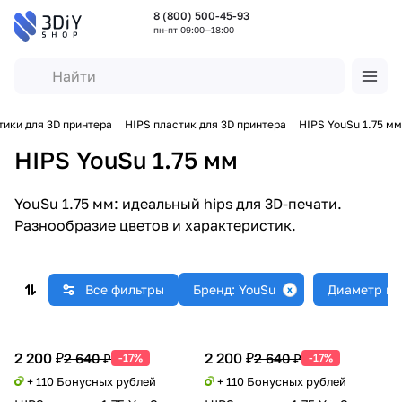
8 (800) 500-45-93
пн-пт 09:00—18:00
тики для 3D принтера
HIPS пластик для 3D принтера
HIPS YouSu 1.75 мм
HIPS YouSu 1.75 мм
YouSu 1.75 мм: идеальный hips для 3D-печати.
Разнообразие цветов и характеристик.
Все фильтры
Бренд: YouSu
Диаметр пла
2 200 ₽
2 200 ₽
2 640 ₽
2 640 ₽
-17%
-17%
+ 110 Бонусных рублей
+ 110 Бонусных рублей