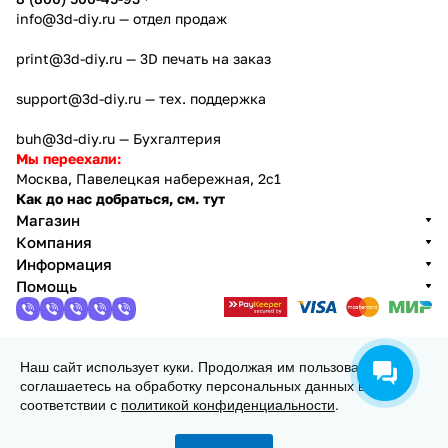
info@3d-diy.ru
— отдел продаж
print@3d-diy.ru
— 3D печать на заказ
support@3d-diy.ru
— тех. поддержка
buh@3d-diy.ru
— Бухгалтерия
Мы переехали:
Москва, Павелецкая набережная, 2с1
Как до нас добраться, см. тут
Магазин
Компания
Информация
Помощь
Наш сайт использует куки. Продолжая им пользоваться, вы
2013 - 2026 © 3DiY (Тридиай) - интернет-магазин
соглашаетесь на обработку персональных данных в
комплектующих для 3D принтеров, ЧПУ станков и
соответствии с
политикой конфиденциальности
.
робототехники
Конфиденциальность
Оферта