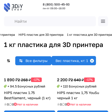
8 (800) 500-45-93
пн-пт 09:00—18:00
D принтера
HIPS пластик для 3D принтера
1 кг пластика для 3D принтера
1 кг пластика для 3D принтера
Все фильтры
Вес пластика, кг: 1
1 890 ₽
2 200 ₽
2 268 ₽
2 640 ₽
-17%
-17%
+ 94.5 Бонусных рублей
+ 110 Бонусных рублей
HIPS пластик 1.75
HIPS пластик 1,75 YouSu
Bestfilament, черный (1 кг)
черный 1 кг
0
0
Нет в наличии
0
0
Нет в наличии