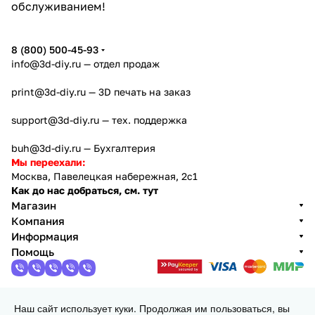
обслуживанием!
8 (800) 500-45-93
info@3d-diy.ru
— отдел продаж
print@3d-diy.ru
— 3D печать на заказ
support@3d-diy.ru
— тех. поддержка
buh@3d-diy.ru
— Бухгалтерия
Мы переехали:
Москва, Павелецкая набережная, 2с1
Как до нас добраться, см. тут
Магазин
Компания
Информация
Помощь
Наш сайт использует куки. Продолжая им пользоваться, вы
2013 - 2026 © 3DiY (Тридиай) - интернет-магазин