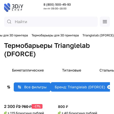
8 (800) 500-45-93
пн-пт 09:00—18:00
ы для 3D принтера
Термобарьеры для 3D принтера
Trianglelab (DFORCE)
Термобарьеры Trianglelab
(DFORCE)
Биметаллические
Титановые
Стальн
Все фильтры
Бренд: Trianglelab (DFORCE)
2 300 ₽
2 760 ₽
-17%
800 ₽
+ 115 Бонусных рублей
+ 40 Бонусных рублей