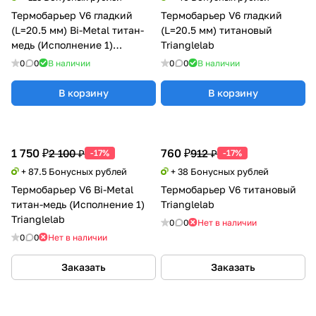
Термобарьер V6 гладкий
Термобарьер V6 гладкий
(L=20.5 мм) Bi-Metal титан-
(L=20.5 мм) титановый
медь (Исполнение 1)
Trianglelab
Trianglelab
0
0
В наличии
0
0
В наличии
В корзину
В корзину
1 750 ₽
760 ₽
2 100 ₽
912 ₽
-17%
-17%
+ 87.5 Бонусных рублей
+ 38 Бонусных рублей
Термобарьер V6 Bi-Metal
Термобарьер V6 титановый
титан-медь (Исполнение 1)
Trianglelab
Trianglelab
0
0
Нет в наличии
0
0
Нет в наличии
Заказать
Заказать