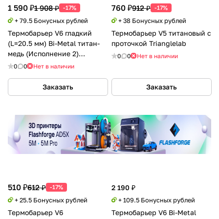
1 590 ₽
760 ₽
1 908 ₽
912 ₽
-17%
-17%
+ 79.5 Бонусных рублей
+ 38 Бонусных рублей
Термобарьер V6 гладкий
Термобарьер V5 титановый с
(L=20.5 мм) Bi-Metal титан-
проточкой Trianglelab
медь (Исполнение 2)
0
0
Нет в наличии
Trianglelab
0
0
Нет в наличии
Заказать
Заказать
510 ₽
612 ₽
-17%
2 190 ₽
+ 25.5 Бонусных рублей
+ 109.5 Бонусных рублей
Термобарьер V6
Термобарьер V6 Bi-Metal