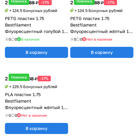
Новинка
Новинка
2 490 ₽
2 490 ₽
2 988 ₽
2 988 ₽
-17%
-17%
+ 124.5 Бонусных рублей
+ 124.5 Бонусных рублей
PETG пластик 1.75
PETG пластик 1.75
Bestfilament
Bestfilament
Флуоресцентный голубой 1.0
Флуоресцентный жёлтый 1.0
кг
кг
0
0
В наличии
0
0
Нет в наличии
В корзину
В корзину
Новинка
2 590 ₽
3 108 ₽
-17%
+ 129.5 Бонусных рублей
PLA пластик 1.75
Bestfilament
Флуоресцентный жёлтый 1.0
кг
0
0
Нет в наличии
В корзину