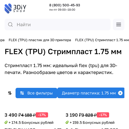
8 (800) 500-45-93
пн-пт 09:00—18:00
ера
FLEX (TPU) пластик для 3D принтера
FLEX (TPU) Стримпласт 1.75 мм
FLEX (TPU) Стримпласт 1.75 мм
Стримпласт 1.75 мм: идеальный flex (tpu) для 3D-
печати. Разнообразие цветов и характеристик.
Все фильтры
Диаметр пластика: 1.75 мм
3 490 ₽
3 190 ₽
4 188 ₽
3 828 ₽
-17%
-17%
+ 174.5 Бонусных рублей
+ 159.5 Бонусных рублей