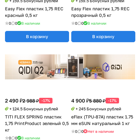
+ 159.5 Бонусных рублей
+ 159.5 Бонусных рублей
Easy Flex пластик 1,75 REC
Easy Flex пластик 1,75 REC
красный 0,5 кг
прозрачный 0,5 кг
0
0
В наличии
0
0
В наличии
В корзину
В корзину
2 490 ₽
4 900 ₽
2 988 ₽
5 880 ₽
-17%
-17%
+ 124.5 Бонусных рублей
+ 245 Бонусных рублей
TITI FLEX SPRING пластик
eFlex (TPU-87A) пластик 1.75
1,75 PrintProduct зеленый 0,5
мм eSUN натуральный 1 кг
кг
0
0
Нет в наличии
0
0
В наличии