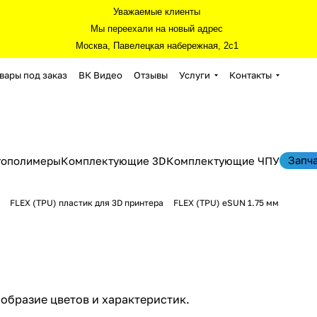
Уважаемые клиенты
Мы переехали на новый адрес
Москва, Павелецкая набережная, 2с1
вары под заказ
ВК Видео
Отзывы
Услуги
Контакты
Запч
тополимеры
Комплектующие 3D
Комплектующие ЧПУ
FLEX (TPU) пластик для 3D принтера
FLEX (TPU) eSUN 1.75 мм
нообразие цветов и характеристик.