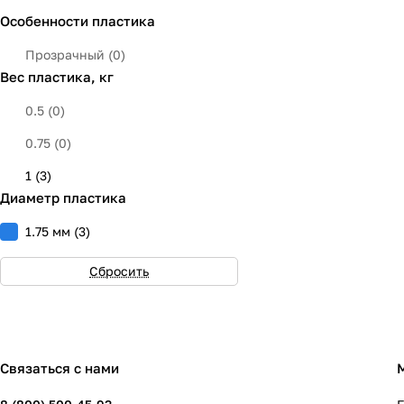
Особенности пластика
Зеленый
(
0
)
Серебристый
(
0
)
Прозрачный
(
0
)
Вес пластика, кг
Натуральный
(
2
)
0.5
(
0
)
Прозрачный
(
0
)
0.75
(
0
)
1
(
3
)
Диаметр пластика
1.75 мм
(
3
)
Сбросить
Связаться с нами