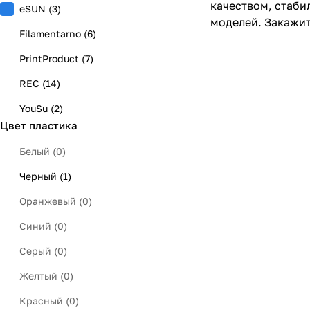
качеством, стаби
eSUN
(
3
)
моделей. Закажит
Filamentarno
(
6
)
PrintProduct
(
7
)
REC
(
14
)
YouSu
(
2
)
Цвет пластика
Белый
(
0
)
Черный
(
1
)
Оранжевый
(
0
)
Синий
(
0
)
Серый
(
0
)
Желтый
(
0
)
Красный
(
0
)