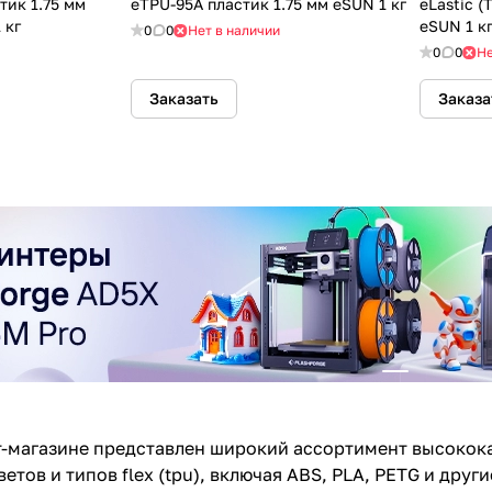
тик 1.75 мм
eTPU-95A пластик 1.75 мм eSUN 1 кг
eLastic (
 кг
eSUN 1 к
0
0
Нет в наличии
0
0
Не
Заказать
Заказа
-магазине представлен широкий ассортимент высокок
етов и типов flex (tpu), включая ABS, PLA, PETG и дру