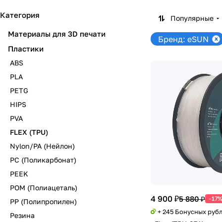
Категория
Популярные
Материалы для 3D печати
Бренд: eSUN
Пластики
ABS
PLA
PETG
HIPS
PVA
FLEX (TPU)
Nylon/PA (Нейлон)
PC (Поликарбонат)
PEEK
POM (Полиацеталь)
4 900 ₽
5 880 ₽
-17
PP (Полипропилен)
+ 245 Бонусных руб
Резина