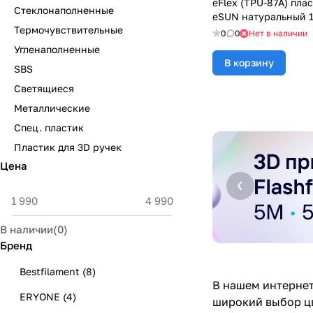
eFlex (TPU-87A) плас
Стеклонаполненные
eSUN натуральный 1
Термочувствительные
0
0
Нет в наличии
Угленаполненные
В корзину
SBS
Светящиеся
Металлические
Спец. пластик
Пластик для 3D ручек
Цена
В наличии
(
0
)
Бренд
Bestfilament
(
8
)
В нашем интернет
ERYONE
(
4
)
широкий выбор цв