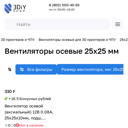
8 (800) 500-45-93
пн-пт 09:00—18:00
 3D принтеров и ЧПУ
Вентиляторы осевые для 3D принтеров и ЧПУ
25x2
Вентиляторы осевые 25x25 мм
Все фильтры
Размер вентилятора, мм: 25x25
330 ₽
+ 16.5 Бонусных рублей
Вентилятор осевой
(аксиальный) 12В 0.08А,
25х25х10мм, подш.
скольжения
0
0
Нет в наличии