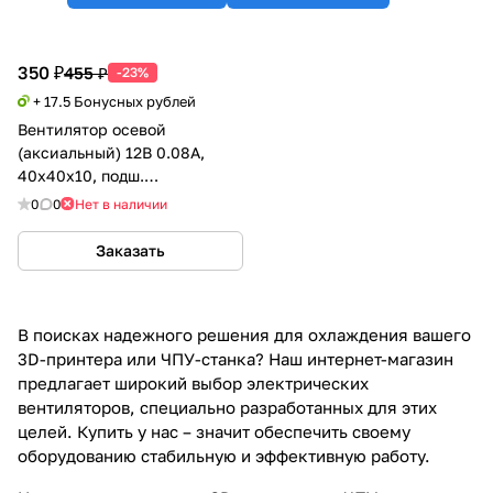
350 ₽
455 ₽
-23%
+ 17.5 Бонусных рублей
Вентилятор осевой
(аксиальный) 12В 0.08А,
40х40х10, подш.
скольжения, Rexant
0
0
Нет в наличии
Заказать
В поисках надежного решения для охлаждения вашего
3D-принтера или ЧПУ-станка? Наш интернет-магазин
предлагает широкий выбор электрических
вентиляторов, специально разработанных для этих
целей. Купить у нас – значит обеспечить своему
оборудованию стабильную и эффективную работу.