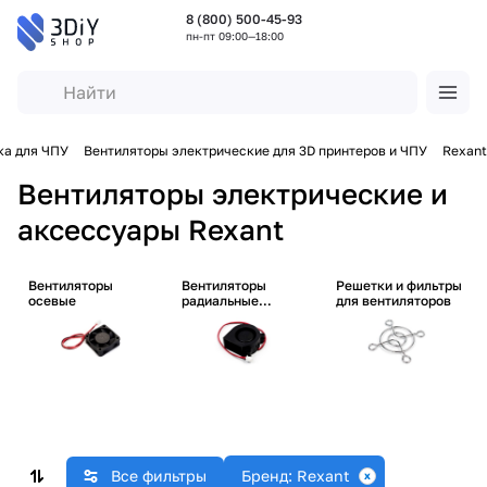
8 (800) 500-45-93
пн-пт 09:00—18:00
ка для ЧПУ
Вентиляторы электрические для 3D принтеров и ЧПУ
Rexant
Вентиляторы электрические и
аксессуары Rexant
Вентиляторы
Вентиляторы
Решетки и фильтры
осевые
радиальные
для вентиляторов
(улитки)
Все фильтры
Бренд: Rexant