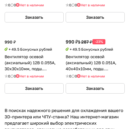
(MagLev), Sunon
(MagLev), Sunon
0
0
Нет в наличии
0
0
Нет в наличии
Заказать
Заказать
990 ₽
1 287 ₽
990 ₽
-23%
+ 49.5 Бонусных рублей
+ 49.5 Бонусных рублей
Вентилятор осевой
Вентилятор осевой
(аксиальный) 12В 0.055А,
(аксиальный) 12В 0.051А,
30х30х10мм, подш.
40х40х10мм, подш.
магнитный (MagLev), Sunon
магнитный (MagLev), Sunon
0
0
Нет в наличии
0
0
Нет в наличии
Заказать
Заказать
В поисках надежного решения для охлаждения вашего
3D-принтера или ЧПУ-станка? Наш интернет-магазин
предлагает широкий выбор электрических