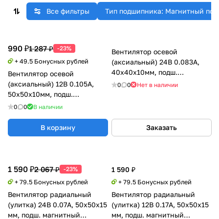
Все фильтры
Тип подшипника: Магнитный под
990 ₽
1 287 ₽
-23%
Вентилятор осевой
+ 49.5 Бонусных рублей
(аксиальный) 24В 0.083А,
40х40х10мм, подш.
Вентилятор осевой
магнитный (MagLev), Sunon
(аксиальный) 12В 0.105А,
0
0
Нет в наличии
(0.07)
50х50х10мм, подш.
магнитный (MagLev), Sunon
0
0
В наличии
В корзину
Заказать
1 590 ₽
2 067 ₽
-23%
1 590 ₽
+ 79.5 Бонусных рублей
+ 79.5 Бонусных рублей
Вентилятор радиальный
Вентилятор радиальный
(улитка) 24В 0.07А, 50х50х15
(улитка) 12В 0.17А, 50х50х15
мм, подш. магнитный
мм, подш. магнитный