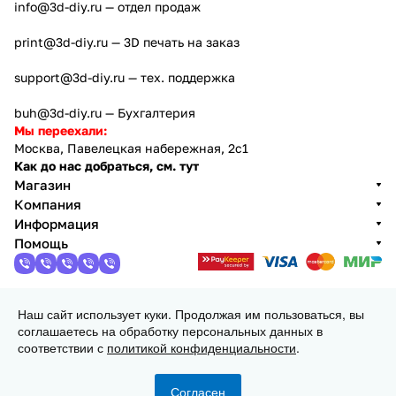
info@3d-diy.ru
— отдел продаж
print@3d-diy.ru
— 3D печать на заказ
support@3d-diy.ru
— тех. поддержка
buh@3d-diy.ru
— Бухгалтерия
Мы переехали:
Москва, Павелецкая набережная, 2с1
Как до нас добраться, см. тут
Магазин
Компания
Информация
Помощь
Наш сайт использует куки. Продолжая им пользоваться, вы
2013 - 2026 © 3DiY (Тридиай) - интернет-магазин
соглашаетесь на обработку персональных данных в
комплектующих для 3D принтеров, ЧПУ станков и
соответствии с
политикой конфиденциальности
.
робототехники
Конфиденциальность
Оферта
Согласен