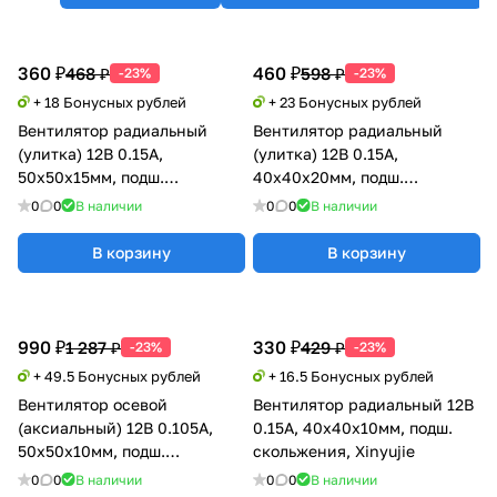
360 ₽
460 ₽
468 ₽
598 ₽
-23%
-23%
+ 18 Бонусных рублей
+ 23 Бонусных рублей
Вентилятор радиальный
Вентилятор радиальный
(улитка) 12В 0.15А,
(улитка) 12В 0.15А,
50х50х15мм, подш.
40х40х20мм, подш.
скольжения, Xinyujie
скольжения, Xinyujie
0
0
В наличии
0
0
В наличии
В корзину
В корзину
990 ₽
330 ₽
1 287 ₽
429 ₽
-23%
-23%
+ 49.5 Бонусных рублей
+ 16.5 Бонусных рублей
Вентилятор осевой
Вентилятор радиальный 12В
(аксиальный) 12В 0.105А,
0.15А, 40х40х10мм, подш.
50х50х10мм, подш.
скольжения, Xinyujie
магнитный (MagLev), Sunon
0
0
В наличии
0
0
В наличии