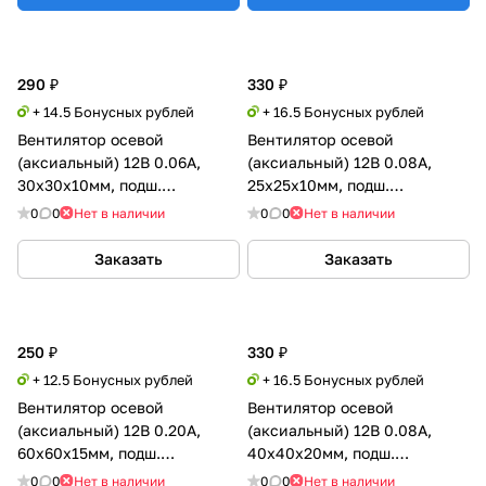
290 ₽
330 ₽
+ 14.5 Бонусных рублей
+ 16.5 Бонусных рублей
Вентилятор осевой
Вентилятор осевой
(аксиальный) 12В 0.06А,
(аксиальный) 12В 0.08А,
30х30х10мм, подш.
25х25х10мм, подш.
скольжения (Sleeve),
скольжения
0
0
Нет в наличии
0
0
Нет в наличии
GDSTIME
Заказать
Заказать
250 ₽
330 ₽
+ 12.5 Бонусных рублей
+ 16.5 Бонусных рублей
Вентилятор осевой
Вентилятор осевой
(аксиальный) 12В 0.20А,
(аксиальный) 12В 0.08А,
60х60х15мм, подш.
40х40х20мм, подш.
скольжения, Xinyujie
скольжения, Xinyujie
0
0
Нет в наличии
0
0
Нет в наличии