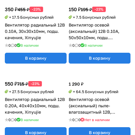
350 ₽
150 ₽
455 ₽
195 ₽
-23%
-23%
+ 17.5 Бонусных рублей
+ 7.5 Бонусных рублей
Вентилятор радиальный 12В
Вентилятор осевой
0.10А, 30х30х10мм, подш.
(аксиальный) 12В 0.10А,
качения, Xinyujie
50х50х10мм, подш.
скольжения, Xinyujie
0
0
В наличии
0
0
В наличии
В корзину
В корзину
550 ₽
715 ₽
-23%
1 290 ₽
+ 27.5 Бонусных рублей
+ 64.5 Бонусных рублей
Вентилятор радиальный 12В
Вентилятор осевой
0.20А, 40х40х10мм, подш.
(аксиальный) пыле-
качения, Xinyujie
влагозащитный 12В,
40х40х10мм, подш. качения,
0
0
В наличии
0
0
Нет в наличии
IP68, Xinyujie
В корзину
В корзину