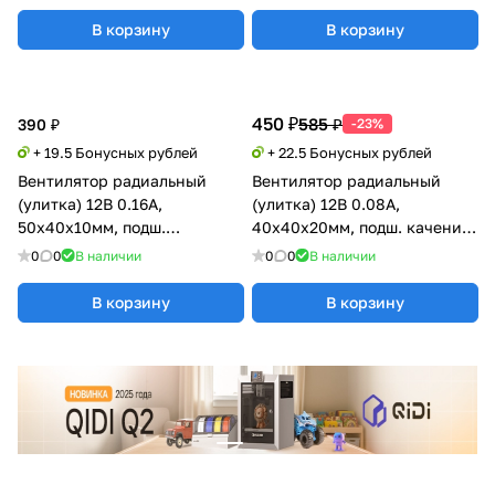
В корзину
В корзину
450 ₽
585 ₽
390 ₽
-23%
+ 19.5 Бонусных рублей
+ 22.5 Бонусных рублей
Вентилятор радиальный
Вентилятор радиальный
(улитка) 12В 0.16А,
(улитка) 12В 0.08А,
50х40х10мм, подш.
40х40х20мм, подш. качения,
скольжения, GDSTIME
Xinyujie
0
0
В наличии
0
0
В наличии
В корзину
В корзину