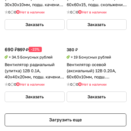
30х30х10мм, подш. качения
60х60х15, подш. скольжения,
(Ball), GDSTIME
Tidar
0
0
Нет в наличии
0
0
Нет в наличии
Заказать
Заказать
690 ₽
897 ₽
-23%
380 ₽
+ 34.5 Бонусных рублей
+ 19 Бонусных рублей
Вентилятор радиальный
Вентилятор осевой
(улитка) 12В 0.1А,
(аксиальный) 12В 0.20А,
40х40х20мм, подш. качения
60х60х10мм, подш.
(Ball), GDSTIME
скольжения, Xinyujie
0
0
Нет в наличии
0
0
Нет в наличии
Заказать
Заказать
Загрузить еще