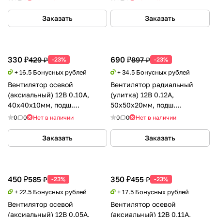
Заказать
Заказать
330 ₽
690 ₽
429 ₽
897 ₽
-23%
-23%
+ 16.5 Бонусных рублей
+ 34.5 Бонусных рублей
Вентилятор осевой
Вентилятор радиальный
(аксиальный) 12В 0.10А,
(улитка) 12В 0.12А,
40х40х10мм, подш.
50х50х20мм, подш.
скольжения, Xinyujie
скольжения (Sleeve),
0
0
Нет в наличии
0
0
Нет в наличии
GDSTIME
Заказать
Заказать
450 ₽
350 ₽
585 ₽
455 ₽
-23%
-23%
+ 22.5 Бонусных рублей
+ 17.5 Бонусных рублей
Вентилятор осевой
Вентилятор осевой
(аксиальный) 12В 0.05А,
(аксиальный) 12В 0.11А,