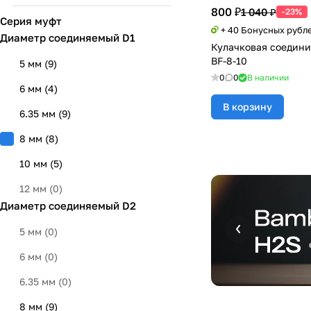
800 ₽
1 040 ₽
-23%
Серия муфт
+ 40 Бонусных рубл
Диаметр соединяемый D1
Кулачковая соедини
BF-8-10
5 мм
(
9
)
0
0
В наличии
6 мм
(
4
)
В корзину
6.35 мм
(
9
)
8 мм
(
8
)
10 мм
(
5
)
12 мм
(
0
)
Диаметр соединяемый D2
5 мм
(
0
)
6 мм
(
0
)
6.35 мм
(
0
)
8 мм
(
9
)