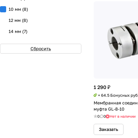
10 мм
(
8
)
12 мм
(
8
)
14 мм
(
7
)
16 мм
(
0
)
Сбросить
1 290 ₽
+ 64.5 Бонусных ру
Мембранная соедин
муфта GL-8-10
0
0
Нет в наличии
Заказать