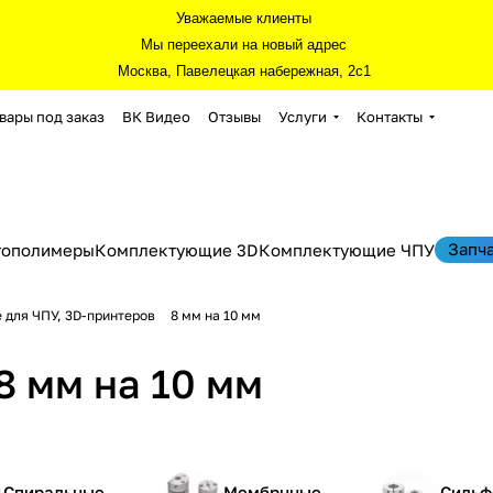
Уважаемые клиенты
Мы переехали на новый адрес
Москва, Павелецкая набережная, 2с1
вары под заказ
ВК Видео
Отзывы
Услуги
Контакты
Запч
тополимеры
Комплектующие 3D
Комплектующие ЧПУ
 для ЧПУ, 3D-принтеров
8 мм на 10 мм
 мм на 10 мм
Спиральные
Мембрнные
Сильф