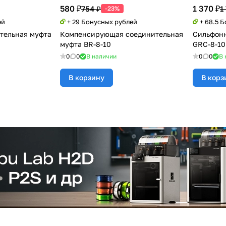
580 ₽
1 370 ₽
754 ₽
1
-23%
ей
+ 29 Бонусных рублей
+ 68.5 
тельная муфта
Компенсирующая соединительная
Сильфонн
муфта BR-8-10
GRC-8-10
0
0
В наличии
0
0
В 
В корзину
В корз