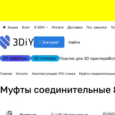
Акции
Блог
О 3DiY
Оплата
Доставка
Гос. закупки
То
Каталог
3D принтеры
3D сканеры
Пластик для 3D принтера
Фо
Главная
Каталог
Комплектующие ЧПУ станка
Муфты соединительные
Муфты соединительные 8
Жесткие
Кулачковые