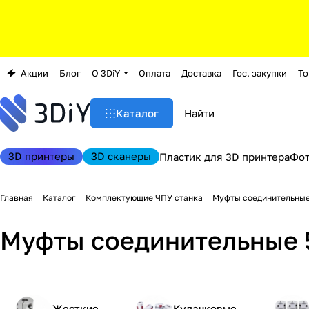
Акции
Блог
О 3DiY
Оплата
Доставка
Гос. закупки
То
Каталог
3D принтеры
3D сканеры
Пластик для 3D принтера
Фо
Главная
Каталог
Комплектующие ЧПУ станка
Муфты соединительные
Муфты соединительные 5
Жесткие
Кулачковые