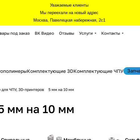
Уважаемые клиенты
Мы переехали на новый адрес
Москва, Павелецкая набережная, 2с1
вары под заказ
ВК Видео
Отзывы
Услуги
Контакты
Запч
тополимеры
Комплектующие 3D
Комплектующие ЧПУ
 для ЧПУ, 3D-принтеров
5 мм на 10 мм
 мм на 10 мм
Спиральные
Мембрнные
Сильф