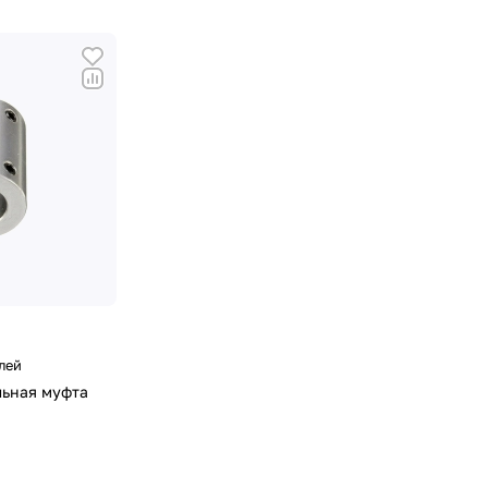
лей
льная муфта