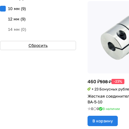
10 мм
(
9
)
12 мм
(
9
)
14 мм
(
0
)
16 мм
(
0
)
Сбросить
460 ₽
598 ₽
-23%
+ 23 Бонусных рубл
Жесткая соедините
BA-5-10
0
0
В наличии
В корзину