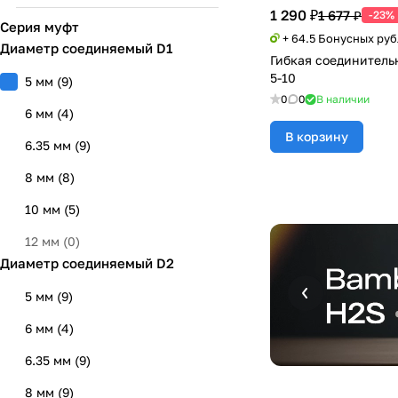
1 290 ₽
1 677 ₽
-23%
Серия муфт
+ 64.5 Бонусных ру
Диаметр соединяемый D1
Гибкая соединитель
5-10
5 мм
(
9
)
0
0
В наличии
6 мм
(
4
)
В корзину
6.35 мм
(
9
)
8 мм
(
8
)
10 мм
(
5
)
12 мм
(
0
)
Диаметр соединяемый D2
5 мм
(
9
)
6 мм
(
4
)
6.35 мм
(
9
)
8 мм
(
9
)