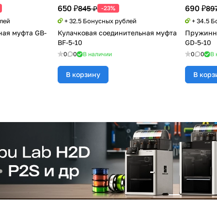
650 ₽
690 ₽
845 ₽
89
-23%
блей
+ 32.5 Бонусных рублей
+ 34.5 
ная муфта GB-
Кулачковая соединительная муфта
Пружинна
BF-5-10
GD-5-10
0
0
В наличии
0
0
В 
В корзину
В корз