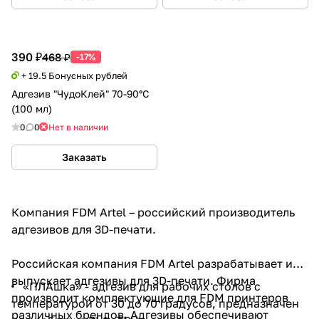
390 ₽
468 ₽
-17%
+ 19.5 Бонусных рублей
Адгезив "ЧудоКлей" 70-90°С
(100 мл)
0
0
Нет в наличии
Заказать
Компания FDM Artel – российский производитель
адгезивов для 3D-печати.
Российская компания FDM Artel разрабатывает и
выпускает адгезивы для 3D-печати. Фирма
«ПЛАшка» - адгезив для рабочих столов с
производит комплектующие для FDM принтеров
температурой от 30 до 70 градусов, предназначен
различных брендов. Адгезивы обеспечивают