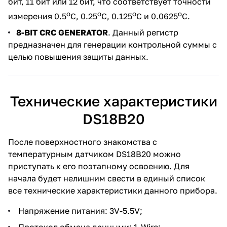
бит, 11 бит или 12 бит, что соответствует точности
о
о
о
о
измерения 0.5
С, 0.25
С, 0.125
С и 0.0625
С.
8-BIT CRC GENERATOR
. Данный регистр
предназначен для генерации контрольной суммы с
целью повышения защиты данных.
Технические характеристики
DS18B20
После поверхностного знакомства с
температурным датчиком DS18B20 можно
приступать к его поэтапному освоению. Для
начала будет нелишним свести в единый список
все технические характеристики данного прибора.
Напряжение питания: 3V-5.5V;