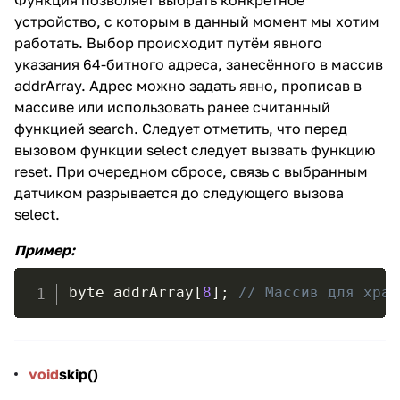
Функция позволяет выбрать конкретное
устройство, с которым в данный момент мы хотим
работать. Выбор происходит путём явного
указания 64-битного адреса, занесённого в массив
addrArray. Адрес можно задать явно, прописав в
массиве или использовать ранее считанный
функцией search. Следует отметить, что перед
вызовом функции select следует вызвать функцию
reset. При очередном сбросе, связь с выбранным
датчиком разрывается до следующего вызова
select.
Пример
:
byte addrArray
[
8
]
;
// Массив для хран
void
skip()