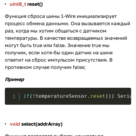
uint8_t
reset()
Функция сброса шины 1-Wire инициализирует
процесс обмена данными. Она вызывается каждый
раз, когда мы хотим общаться с датчиком
температуры. В качестве возвращаемых значений
могут быть true или false. Значение true мы
получим, если хотя-бы один датчик на шине
ответит на сброс импульсом присутствия. В
противном случае получим false;
Пример
if
(
!
temperatureSensor
.
reset
(
)
)
 Serial
void
select(addrArray)