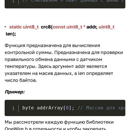
// Считываем 9 байт данных с шины 1-W
static uint8_t
crc8(
const uint8_t *
addr,
uint8_t
len);
Функция предназначена для вычисления
контрольной суммы. Предназначена для проверки
правильного обмена данными с датчиком
температуры. Здесь аргумент addr является
указателем на масив данных, а len определяет
число байтов.
Пример
:
byte addrArray
[
8
]
;
// Массив для хран
Мы рассмотрели каждую функцию библиотеки
OneWire.h в отдельности и чтобы закрепить