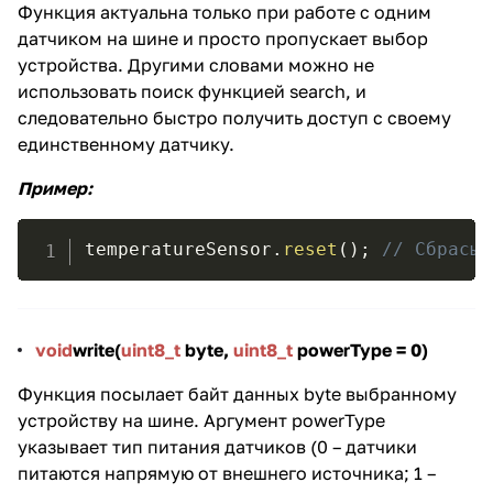
Функция актуальна только при работе с одним
датчиком на шине и просто пропускает выбор
устройства. Другими словами можно не
использовать поиск функцией search, и
следовательно быстро получить доступ с своему
единственному датчику.
Пример
:
temperatureSensor
.
reset
(
)
;
// Сбрасыв
void
write(
uint8_t
byte,
uint8_t
powerType = 0
)
Функция посылает байт данных byte выбранному
устройству на шине. Аргумент powerType
указывает тип питания датчиков (0 – датчики
питаются напрямую от внешнего источника; 1 –