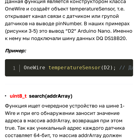
Данная функция является конструктором класса
OneWire и создаёт объект temperatureSensor, т.е.
открывает канал связи с датчиком или групой
датчиков на выводе pinNumber. В наших примерах
(рисунки 3-5) это вывод “D2” Arduino Nano. Именно
к нему мы подключали шину данных DQ DS18B20.
Пример
:
OneWire 
temperatureSensor
(
D2
)
;
// Дат
uint8_t
search(addrArray)
Функция ищет очередное устройство на шине 1-
Wire и при его обнаружении заносит значение
адреса в массив addrArray, возвращая при этом
true. Так как уникальный адрес каждого датчика
составляет 64-бит, то массив addrArray должен