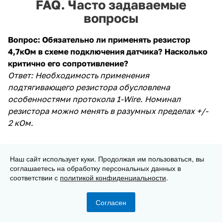
FAQ. Часто задаваемые
вопросы
Вопрос: Обязательно ли применять резистор
4,7кОм в схеме подключения датчика? Насколько
критично его сопротивление?
Ответ: Необходимость применения
подтягивающего резистора обусловлена
особенностями протокола 1-Wire. Номинал
резистора можно менять в разумных пределах +/-
2 кОм.
Наш сайт использует куки. Продолжая им пользоваться, вы
Вопрос: Как применять подобные датчики для
соглашаетесь на обработку персональных данных в
измерения температур в жидкой или агрессивной
соответствии с
политикой конфиденциальности
.
среде?
Ответ: Существуют в продаже варианты с
Согласен
герметичным корпусом из нержавеющей стали.
Главная
Каталог
Корзина
Избранные
Кабинет
Сравнение
Главное, чтобы температура среды не выходила за