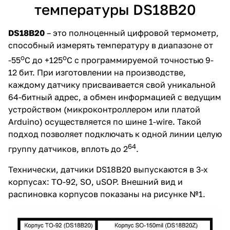
температуры DS18B20
DS18B20
– это полноценный цифровой термометр,
способный измерять температуру в диапазоне от
о
о
-55
С до +125
С с программируемой точностью 9-
12 бит. При изготовлении на производстве,
каждому датчику присваивается свой уникальной
64-битный адрес, а обмен информацией с ведущим
устройством (микроконтроллером или платой
Arduino) осуществляется по шине 1-wire. Такой
подход позволяет подключать к одной линии целую
64
группу датчиков, вплоть до 2
.
Технически, датчики DS18B20 выпускаются в 3-х
корпусах: ТО-92, SO, uSOP. Внешний вид и
распиновка корпусов показаны на рисунке №1.