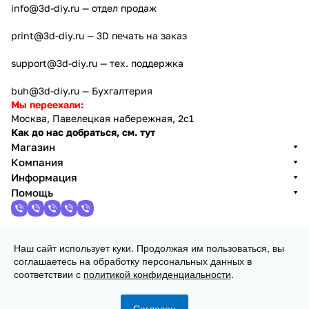
info@3d-diy.ru
— отдел продаж
print@3d-diy.ru
— 3D печать на заказ
support@3d-diy.ru
— тех. поддержка
buh@3d-diy.ru
— Бухгалтерия
Мы переехали:
Москва, Павелецкая набережная, 2с1
Как до нас добраться, см. тут
Магазин
Компания
Информация
Помощь
Наш сайт использует куки. Продолжая им пользоваться, вы
2013 - 2026 © 3DiY (Тридиай) - интернет-магазин
соглашаетесь на обработку персональных данных в
комплектующих для 3D принтеров, ЧПУ станков и
соответствии с
политикой конфиденциальности
.
робототехники
Конфиденциальность
Оферта
Согласен