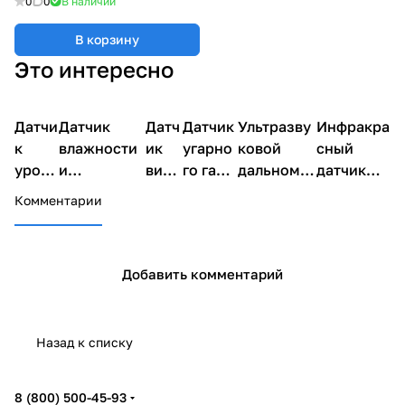
0
0
В наличии
В корзину
Это интересно
Датчи
Датчик
Датч
Датчик
Ультразву
Инфракра
Датчики
Датчики
Датчики
Датчики
Датчики
Датчики
к
влажности
ик
угарно
ковой
сный
уровн
и
вибр
го газа
дальноме
датчик
я
температур
ации
MQ7
р HC-SR04
расстоян
Комментарии
звука
ы DHT11
ия
Добавить комментарий
Назад к списку
8 (800) 500-45-93