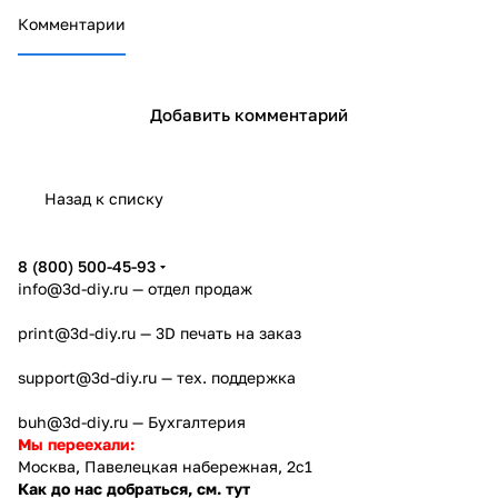
я
температур
ации
MQ7
р HC-SR04
расстоян
Комментарии
звука
ы DHT11
ия
Добавить комментарий
Назад к списку
8 (800) 500-45-93
info@3d-diy.ru
— отдел продаж
print@3d-diy.ru
— 3D печать на заказ
support@3d-diy.ru
— тех. поддержка
buh@3d-diy.ru
— Бухгалтерия
Мы переехали:
Москва, Павелецкая набережная, 2с1
Как до нас добраться, см. тут