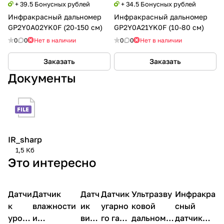
+ 39.5 Бонусных рублей
+ 34.5 Бонусных рублей
Инфракрасный дальномер
Инфракрасный дальномер
GP2Y0A02YK0F (20-150 см)
GP2Y0A21YK0F (10-80 см)
0
0
Нет в наличии
0
0
Нет в наличии
Заказать
Заказать
Документы
IR_sharp
1,5 Кб
Это интересно
Датчи
Датчик
Датч
Датчик
Ультразву
Инфракра
Датчики
Датчики
Датчики
Датчики
Датчики
Датчики
к
влажности
ик
угарно
ковой
сный
уровн
и
вибр
го газа
дальноме
датчик