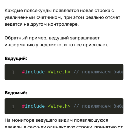
Каждые полсекунды появляется новая строка с
увеличенным счетчиком, при этом реально отсчет
ведется на другом контроллере.
Обратный пример, ведущий запрашивает
информацию у ведомого, и тот ее присылает.
Ведущий:
#
include
<Wire.h>
// подключаем библи
Ведомый:
#
include
<Wire.h>
// подключаем библи
На мониторе ведущего видим появляющуюся
дважды в секунду одинаковую строку, принятую от