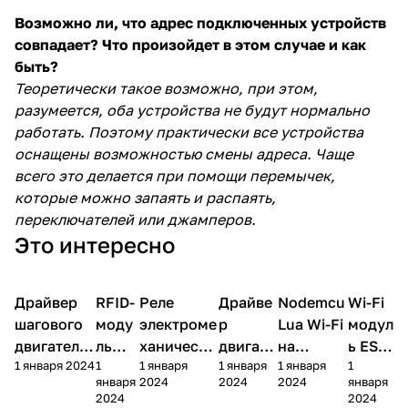
Возможно ли, что адрес подключенных устройств
совпадает? Что произойдет в этом случае и как
быть?
Теоретически такое возможно, при этом,
разумеется, оба устройства не будут нормально
работать. Поэтому практически все устройства
оснащены возможностью смены адреса. Чаще
всего это делается при помощи перемычек,
которые можно запаять и распаять,
переключателей или джамперов.
Это интересно
Драйвер
RFID-
Реле
Драйве
Nodemcu
Wi-Fi
Модули
Модули
Модули
Модули
Модули
Модул
шагового
моду
электроме
р
Lua Wi-Fi
модул
двигателя
ль
ханическо
двигате
на
ь ESP-
1 января 2024
1
1 января
1 января
1 января
1
A4988
RC52
е 10А 5В
ля
Esp8266
01
января
2024
2024
2024
января
2
L9110S
2024
2024