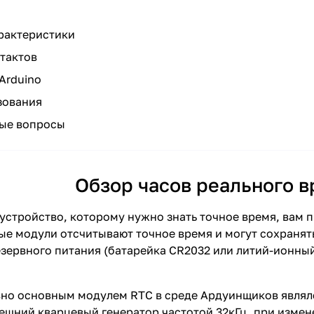
рактеристики
тактов
Arduino
зования
мые вопросы
Обзор часов реального 
 устройство, которому нужно знать точное время, вам 
ные модули отсчитывают точное время и могут сохранят
зервного питания (батарейка CR2032 или литий-ионный 
но основным модулем RTC в среде Ардуинщиков являлс
ешний кварцевый генератор частотой 32кГц, при измен