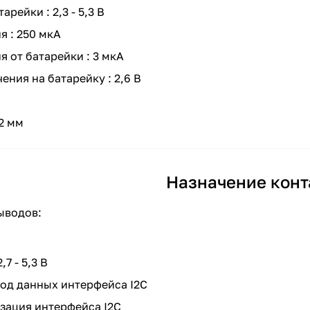
рейки : 2,3 - 5,3 В
я : 250 мкA
 от батарейки : 3 мкA
ния на батарейку : 2,6 В
C
2 мм
Назначение конт
ыводов:
7 - 5,3 В
од данных интерфейса I2C
зация интерфейса I2C