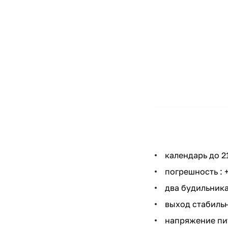
календарь до 2
погрешность : 
два будильник
выход стабильно
напряжение пита