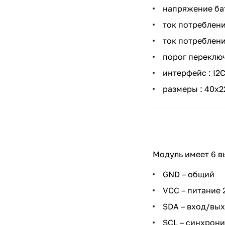
напряжение бата
ток потреблени
ток потребления
порог переключе
интерфейс : I2
размеры : 40х2
Модуль имеет 6 в
GND – общий
VCC – питание 2,
SDA – вход/вых
SCL – синхрони