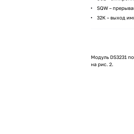
SQW – прерыван
32K – выход им
Модуль DS3231 по
на рис. 2.