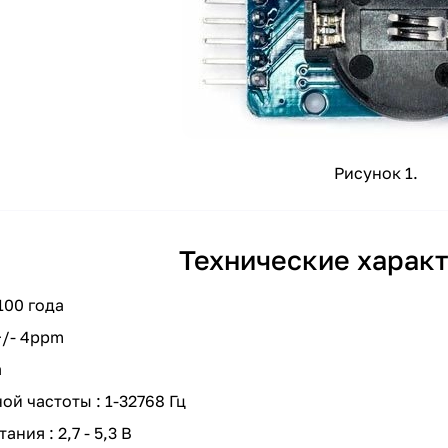
Рисунок 1.
Технические харак
100 года
+/- 4ppm
а
й частоты : 1-32768 Гц
ния : 2,7 - 5,3 В