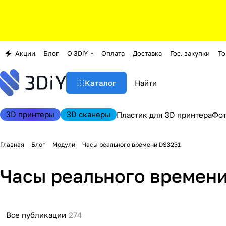
Акции
Блог
О 3DiY
Оплата
Доставка
Гос. закупки
То
Каталог
3D принтеры
3D сканеры
Пластик для 3D принтера
Фо
Главная
Блог
Модули
Часы реального времени DS3231
Часы реального времени
Все публикации
274