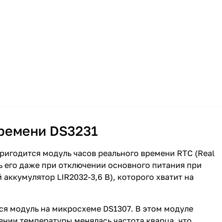
времени DS3231
пригодится модуль часов реального времени RTC (Real
ь его даже при отключении основного питания при
аккумулятор LIR2032-3,6 В), которого хватит на
я модуль на микросхеме DS1307. В этом модуле
ении температуры менялась частота кварца, что