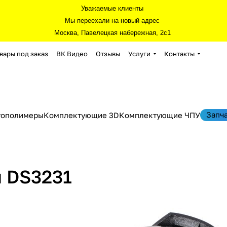
Уважаемые клиенты
Мы переехали на новый адрес
Москва, Павелецкая набережная, 2с1
вары под заказ
ВК Видео
Отзывы
Услуги
Контакты
Запч
тополимеры
Комплектующие 3D
Комплектующие ЧПУ
 DS3231