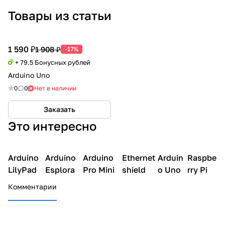
Товары из статьи
1 590 ₽
1 908 ₽
-17%
+ 79.5 Бонусных рублей
Arduino Uno
0
0
Нет в наличии
Заказать
Это интересно
Arduino
Arduino
Arduino
Arduino
Arduino
Arduino
Ethernet
Arduino
Arduin
Arduino
Raspbe
Arduino
платы
платы
платы
платы
платы
платы
LilyPad
Esplora
Pro Mini
shield
o Uno
rry Pi
Комментарии