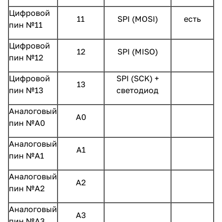
Цифровой
11
SPI (MOSI)
есть
пин №11
Цифровой
12
SPI (MISO)
пин №12
Цифровой
SPI (SCK) +
13
пин №13
светодиод
Аналоговый
А0
пин №А0
Аналоговый
А1
пин №А1
Аналоговый
А2
пин №А2
Аналоговый
А3
пин №А3