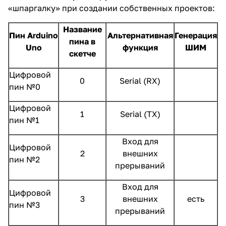
«шпаргалку» при создании собственных проектов:
Название
Пин Arduino
Альтернативная
Генерация
пина в
Uno
функция
ШИМ
скетче
Цифровой
0
Serial (RX)
пин №0
Цифровой
1
Serial (TX)
пин №1
Вход для
Цифровой
2
внешних
пин №2
прерываний
Вход для
Цифровой
3
внешних
есть
пин №3
прерываний