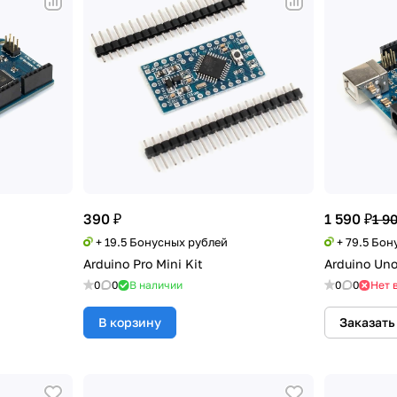
390 ₽
1 590 ₽
1 9
+ 19.5 Бонусных рублей
+ 79.5 Бон
Arduino Pro Mini Kit
Arduino Un
0
0
В наличии
0
0
Нет 
В корзину
Заказать