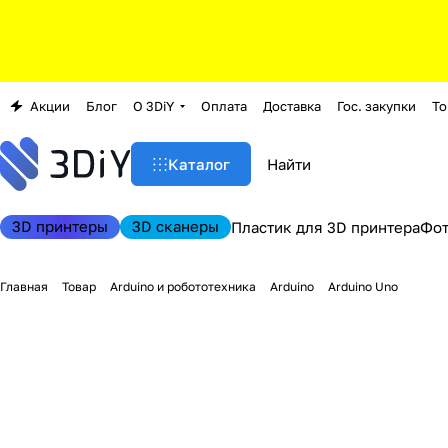
Акции
Блог
О 3DiY
Оплата
Доставка
Гос. закупки
То
Каталог
3D принтеры
3D сканеры
Пластик для 3D принтера
Фо
Главная
Товар
Arduino и робототехника
Arduino
Arduino Uno