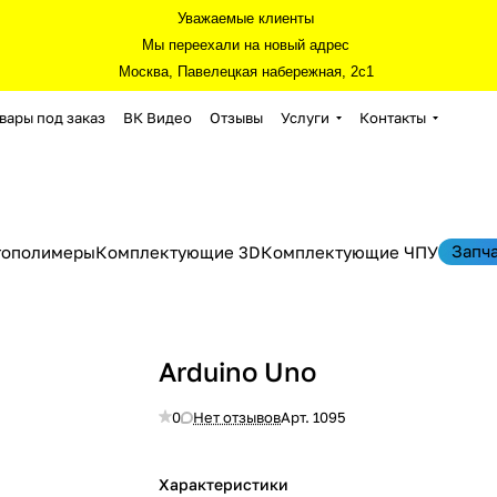
Уважаемые клиенты
Мы переехали на новый адрес
Москва, Павелецкая набережная, 2с1
вары под заказ
ВК Видео
Отзывы
Услуги
Контакты
Запч
тополимеры
Комплектующие 3D
Комплектующие ЧПУ
Arduino Uno
0
Нет отзывов
Арт.
1095
Характеристики