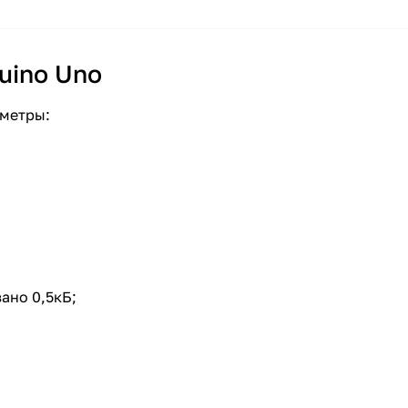
uino Uno
аметры:
вано 0,5кБ;