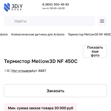
8 (800) 500-45-93
пн-пт 09:00—18:00
duino
Климатические датчики для Arduino
Термистор Mellow3D NF 450C
Показать
еще
фото
Термистор Mellow3D NF 450C
0
Нет отзывов
Арт.
8887
Заказать
Мин. сумма заказа товара 30 000 руб