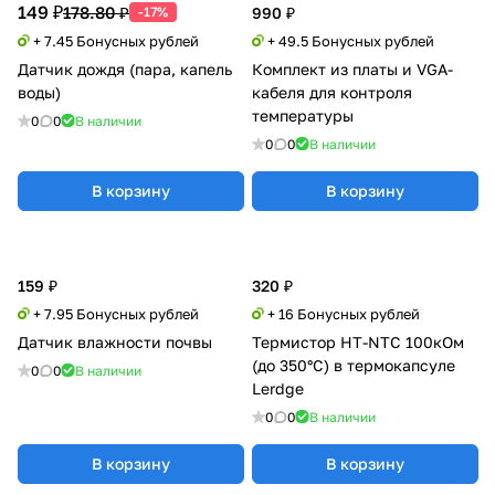
149 ₽
178.80 ₽
-17%
990 ₽
+ 7.45 Бонусных рублей
+ 49.5 Бонусных рублей
Датчик дождя (пара, капель
Комплект из платы и VGA-
воды)
кабеля для контроля
температуры
0
0
В наличии
0
0
В наличии
В корзину
В корзину
159 ₽
320 ₽
+ 7.95 Бонусных рублей
+ 16 Бонусных рублей
Датчик влажности почвы
Термистор HT-NTC 100кОм
(до 350°C) в термокапсуле
0
0
В наличии
Lerdge
0
0
В наличии
В корзину
В корзину