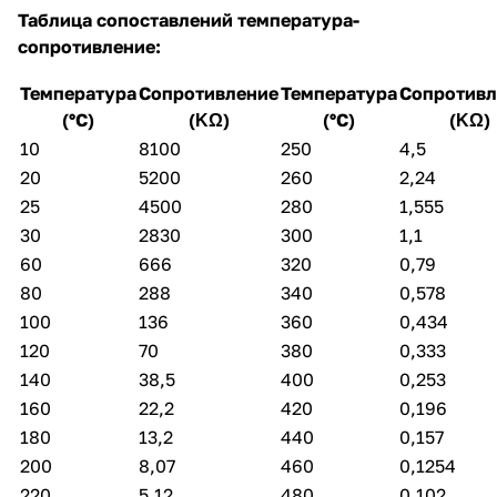
Таблица сопоставлений температура-
сопротивление:
Температура
Сопротивление
Температура
Сопротивл
(°C)
(ΚΩ)
(°C)
(ΚΩ)
10
8100
250
4,5
20
5200
260
2,24
25
4500
280
1,555
30
2830
300
1,1
60
666
320
0,79
80
288
340
0,578
100
136
360
0,434
120
70
380
0,333
140
38,5
400
0,253
160
22,2
420
0,196
180
13,2
440
0,157
200
8,07
460
0,1254
220
5,12
480
0,102