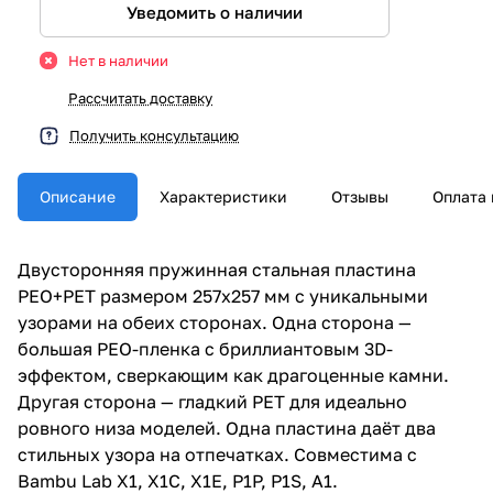
Уведомить о наличии
Нет в наличии
Рассчитать доставку
Получить консультацию
Описание
Характеристики
Отзывы
Оплата 
Двусторонняя пружинная стальная пластина
PEO+PET размером 257x257 мм с уникальными
узорами на обеих сторонах. Одна сторона —
большая PEO-пленка с бриллиантовым 3D-
эффектом, сверкающим как драгоценные камни.
Другая сторона — гладкий PET для идеально
ровного низа моделей. Одна пластина даёт два
стильных узора на отпечатках. Совместима с
Bambu Lab X1, X1C, X1E, P1P, P1S, A1.