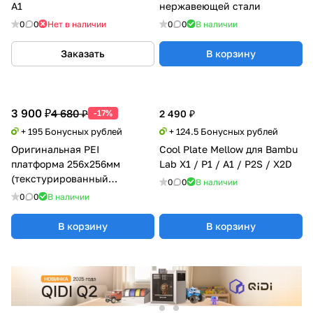
A1
нержавеющей стали
0
0
Нет в наличии
0
0
В наличии
Заказать
В корзину
3 900 ₽
4 680 ₽
-17%
2 490 ₽
+ 195 Бонусных рублей
+ 124.5 Бонусных рублей
Оригинальная PEI
Cool Plate Mellow для Bambu
платформа 256x256мм
Lab X1 / P1 / A1 / P2S / X2D
(текстурированный
0
0
В наличии
PEI+гладкий PEI) Bambu Lab
0
0
В наличии
X1/P1/A1 Series
В корзину
В корзину