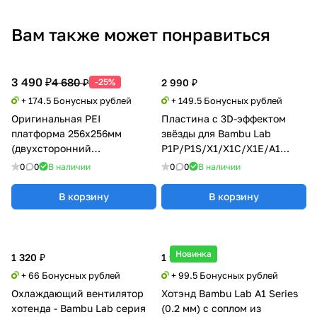
Вам также может понравиться
3 490 ₽
4 680 ₽
-25%
2 990 ₽
+ 174.5 Бонусных рублей
+ 149.5 Бонусных рублей
Оригинальная PEI
Пластина с 3D-эффектом
платформа 256x256мм
звёзды для Bambu Lab
(двухсторонний
P1P/P1S/X1/X1C/X1E/A1
текстурированный PEI)
FAP016-N
0
0
В наличии
0
0
В наличии
Bambu Lab X1/P1/A1 Series
В корзину
В корзину
Новинка
1 320 ₽
1 990 ₽
+ 66 Бонусных рублей
+ 99.5 Бонусных рублей
Охлаждающий вентилятор
Хотэнд Bambu Lab A1 Series
хотенда - Bambu Lab серия
(0.2 мм) с соплом из