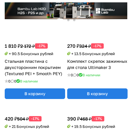
1 810 ₽
270 ₽
2 172 ₽
324 ₽
-17%
-17%
+ 90.5 Бонусных рублей
+ 13.5 Бонусных рублей
Стальная пластина с
Комплект скрепок зажимных
двухсторонним покрытием
для стола Ultimaker 3
(Textured PEI + Smooth PEY)
0
0
В наличии
0
0
В наличии
В корзину
В корзину
420 ₽
390 ₽
504 ₽
468 ₽
-17%
-17%
+ 21 Бонусных рублей
+ 19.5 Бонусных рублей