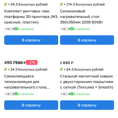
+ 49.5 Бонусных рублей
+ 174.5 Бонусных рублей
Комплект винтовых гаек
Силиконовый
платформы 3D-принтера (М3,
нагревательный стол
красный, пластик)
350х350мм 220В 800Вт
0
0
В наличии
0
0
В наличии
В корзину
В корзину
490 ₽
588 ₽
-17%
1 690 ₽
+ 24.5 Бонусных рублей
+ 84.5 Бонусных рублей
Самоклеящаяся
Стальной магнитный коврик
теплоизоляция для
с двухсторонним покрытием
нагревательного стола
c сеткой (Textured + Smooth)
(100°C) 235х235
0
0
В наличии
0
0
В наличии
В корзину
В корзину