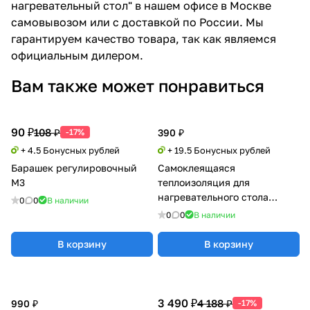
нагревательный стол" в нашем офисе в Москве
самовывозом или с доставкой по России. Мы
гарантируем качество товара, так как являемся
официальным дилером.
Вам также может понравиться
90 ₽
108 ₽
-17%
390 ₽
+ 4.5 Бонусных рублей
+ 19.5 Бонусных рублей
Барашек регулировочный
Самоклеящаяся
М3
теплоизоляция для
нагревательного стола
0
0
В наличии
(100°C) 200х200
0
0
В наличии
В корзину
В корзину
3 490 ₽
4 188 ₽
990 ₽
-17%