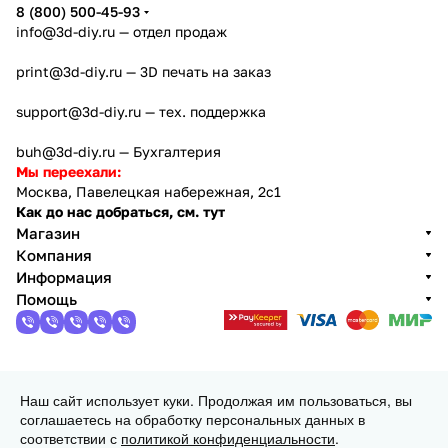
8 (800) 500-45-93
info@3d-diy.ru
— отдел продаж
print@3d-diy.ru
— 3D печать на заказ
support@3d-diy.ru
— тех. поддержка
buh@3d-diy.ru
— Бухгалтерия
Мы переехали:
Москва, Павелецкая набережная, 2с1
Как до нас добраться, см. тут
Магазин
Компания
Информация
Помощь
2013 - 2026 © 3DiY (Тридиай) - интернет-магазин
Наш сайт использует куки. Продолжая им пользоваться, вы
комплектующих для 3D принтеров, ЧПУ станков и
соглашаетесь на обработку персональных данных в
робототехники
соответствии с
политикой конфиденциальности
.
Конфиденциальность
Оферта