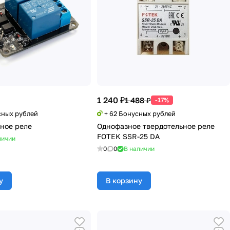
1 240 ₽
1 488 ₽
-17%
сных рублей
+ 62 Бонусных рублей
ное реле
Однофазное твердотельное реле
FOTEK SSR-25 DA
личии
0
0
В наличии
у
В корзину