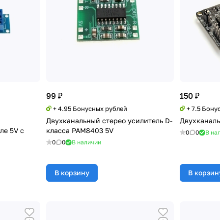
99 ₽
150 ₽
+ 4.95 Бонусных рублей
+ 7.5 Бону
Двухканальный стерео усилитель D-
Двухканаль
ле 5V с
класса PAM8403 5V
0
0
В на
0
0
В наличии
В корзину
В корзин