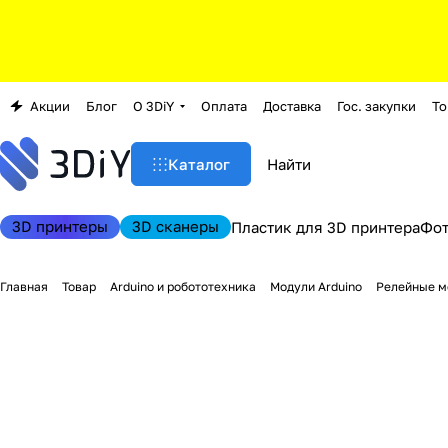
Акции
Блог
О 3DiY
Оплата
Доставка
Гос. закупки
То
Каталог
3D принтеры
3D сканеры
Пластик для 3D принтера
Фо
Главная
Товар
Arduino и робототехника
Модули Arduino
Релейные м