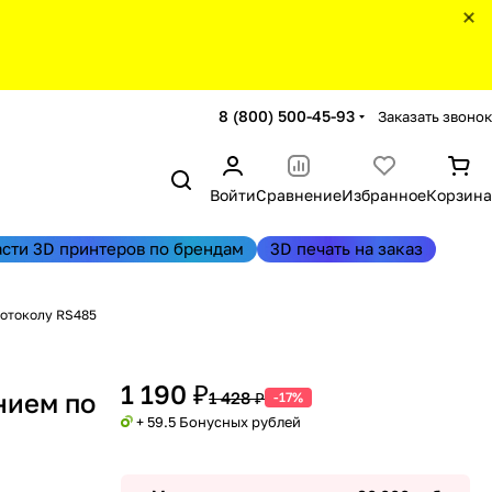
8 (800) 500-45-93
Заказать звонок
Войти
Сравнение
Избранное
Корзина
асти 3D принтеров по брендам
3D печать на заказ
ротоколу RS485
1 190 ₽
нием по
1 428 ₽
-17%
+ 59.5 Бонусных рублей