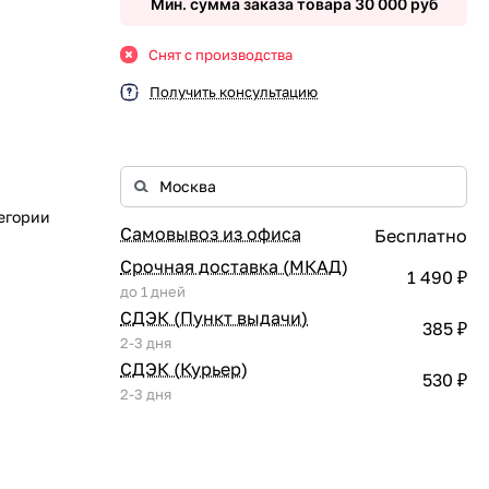
Мин. сумма заказа товара 30 000 руб
Снят с производства
Получить консультацию
егории
Самовывоз из офиса
Бесплатно
Срочная доставка (МКАД)
1 490 ₽
до 1 дней
СДЭК (Пункт выдачи)
385 ₽
2-3 дня
СДЭК (Курьер)
530 ₽
2-3 дня