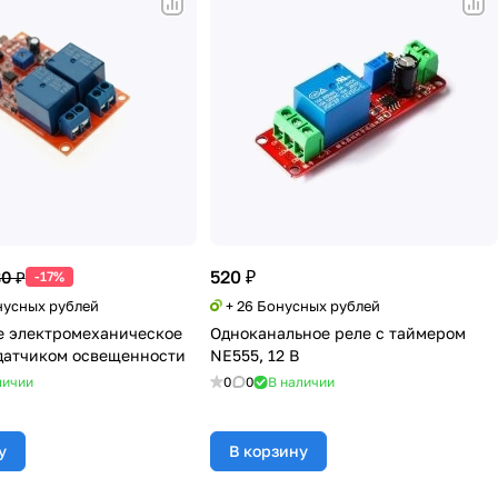
520 ₽
0 ₽
-17%
нусных рублей
+ 26 Бонусных рублей
е электромеханическое
Одноканальное реле с таймером
 датчиком освещенности
NE555, 12 В
личии
0
0
В наличии
у
В корзину