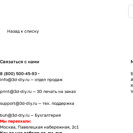
Назад к списку
Связаться с нами
8 (800) 500-45-93
info@3d-diy.ru
— отдел продаж
К
print@3d-diy.ru
— 3D печать на заказ
У
support@3d-diy.ru
— тех. поддержка
buh@3d-diy.ru
— Бухгалтерия
Мы переехали:
Москва, Павелецкая набережная, 2с1
Как до нас добраться, см. тут