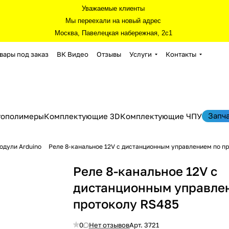
Уважаемые клиенты
Мы переехали на новый адрес
Москва, Павелецкая набережная, 2с1
вары под заказ
ВК Видео
Отзывы
Услуги
Контакты
Запч
тополимеры
Комплектующие 3D
Комплектующие ЧПУ
одули Arduino
Реле 8-канальное 12V с дистанционным управлением по п
Реле 8-канальное 12V с
дистанционным управле
протоколу RS485
0
Нет отзывов
Арт.
3721