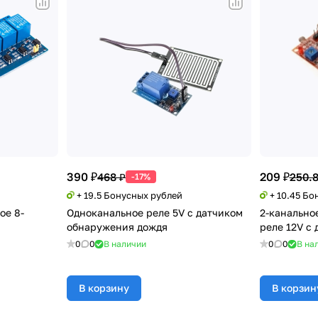
390 ₽
209 ₽
468 ₽
250.8
-17%
+ 19.5 Бонусных рублей
+ 10.45 Бо
ое 8-
Одноканальное реле 5V с датчиком
2-канально
обнаружения дождя
реле 12V с
0
0
В наличии
0
0
В на
В корзину
В корзин