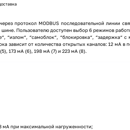
доставка
 через протокол MODBUS последовательной линии свя
й шине. Пользователю доступен выбор 6 режимов рабо
е“, “излом“, “самоблок“, “блокировка“, “задержка“ 
ка зависит от количества открытых каналов: 12 мА в 
5), 173 мА (6), 198 мА (7) и 223 мА (8).
23 мА при максимальной нагруженности;