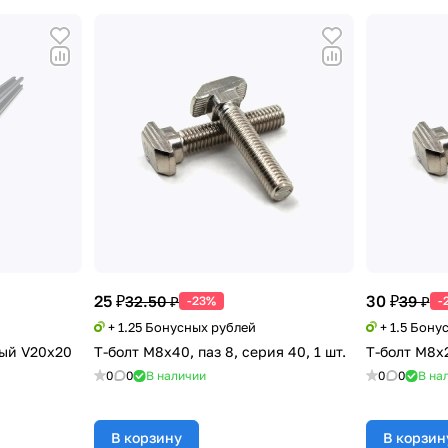
25 ₽
30 ₽
32.50 ₽
39 ₽
-23%
-
+ 1.25 Бонусных рублей
+ 1.5 Бону
ый V20х20
Т-болт М8х40, паз 8, серия 40, 1 шт.
Т-болт М8х2
0
0
В наличии
0
0
В на
В корзину
В корзин