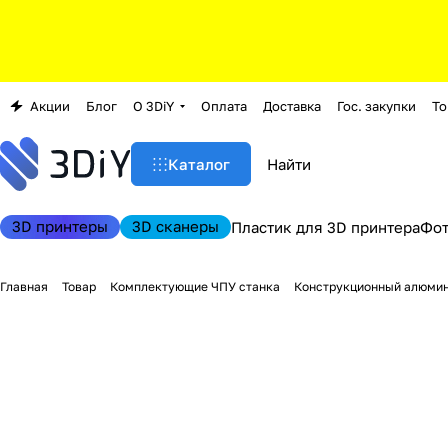
Акции
Блог
О 3DiY
Оплата
Доставка
Гос. закупки
То
Каталог
3D принтеры
3D сканеры
Пластик для 3D принтера
Фо
Главная
Товар
Комплектующие ЧПУ станка
Конструкционный алюми