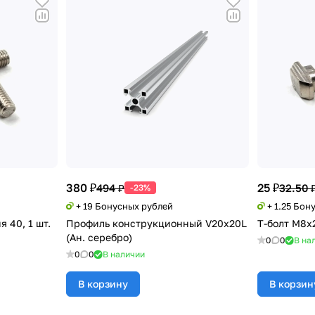
380 ₽
25 ₽
494 ₽
32.50 
-23%
+ 19 Бонусных рублей
+ 1.25 Бон
я 40, 1 шт.
Профиль конструкционный V20х20L
Т-болт М8х2
(Ан. серебро)
0
0
В на
0
0
В наличии
В корзину
В корзин