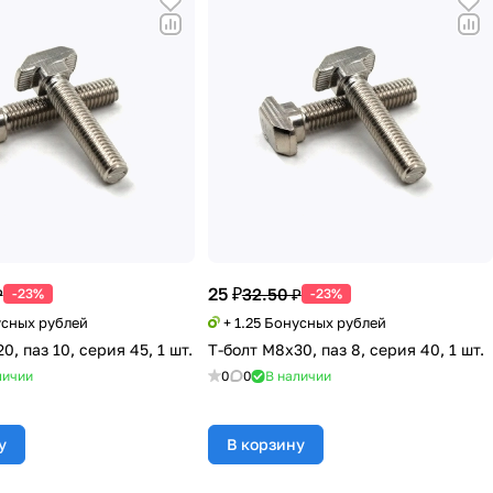
25 ₽
₽
32.50 ₽
-23%
-23%
усных рублей
+ 1.25 Бонусных рублей
0, паз 10, серия 45, 1 шт.
Т-болт М8х30, паз 8, серия 40, 1 шт.
личии
0
0
В наличии
у
В корзину