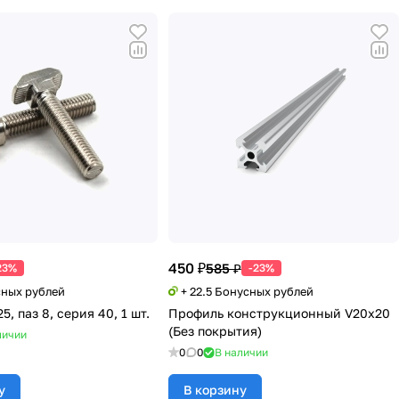
450 ₽
585 ₽
23%
-23%
сных рублей
+ 22.5 Бонусных рублей
5, паз 8, серия 40, 1 шт.
Профиль конструкционный V20х20
(Без покрытия)
личии
0
0
В наличии
у
В корзину