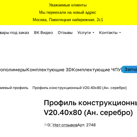
Уважаемые клиенты
Мы переехали на новый адрес
Москва, Павелецкая набережная, 2с1
вары под заказ
ВК Видео
Отзывы
Услуги
Контакты
Запч
тополимеры
Комплектующие 3D
Комплектующие ЧПУ
ниевый профиль
Профиль конструкционный V20.40х80 (Ан. серебро)
Профиль конструкционн
V20.40х80 (Ан. серебро)
0
Нет отзывов
Арт.
2748