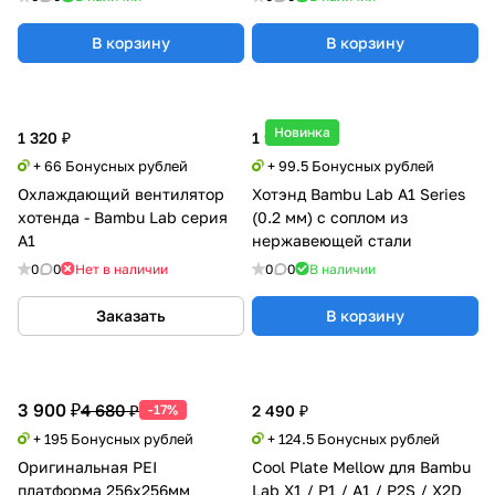
Bambu Lab X1/P1/A1 Series
В корзину
В корзину
Новинка
1 320 ₽
1 990 ₽
+ 66 Бонусных рублей
+ 99.5 Бонусных рублей
Охлаждающий вентилятор
Хотэнд Bambu Lab A1 Series
хотенда - Bambu Lab серия
(0.2 мм) с соплом из
A1
нержавеющей стали
0
0
Нет в наличии
0
0
В наличии
Заказать
В корзину
3 900 ₽
4 680 ₽
-17%
2 490 ₽
+ 195 Бонусных рублей
+ 124.5 Бонусных рублей
Оригинальная PEI
Cool Plate Mellow для Bambu
платформа 256x256мм
Lab X1 / P1 / A1 / P2S / X2D