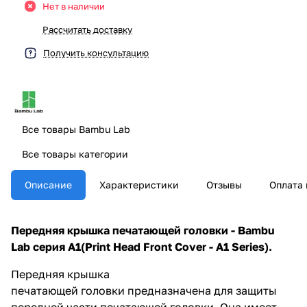
Нет в наличии
Рассчитать доставку
Получить консультацию
Все товары Bambu Lab
Все товары категории
Описание
Характеристики
Отзывы
Оплата 
Передняя крышка печатающей головки - Bambu
Lab серия A1(Print Head Front Cover - A1 Series).
Передняя крышка
печатающей
головки
предназначена для защиты
передней части печатающей головки. Она имеет