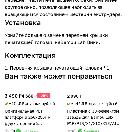
круглое окно, позволяющее наблюдать за
вращающимся состоянием шестерни экструдера.
Установка
Узнайте больше о замене
передней крышки
печатающей головки
на
Bambu Lab Вики
.
Комплектация
1. Передняя крышка печатающей головки * 1
Вам также может понравиться
3 490 ₽
4 680 ₽
-25%
2 990 ₽
+ 174.5 Бонусных рублей
+ 149.5 Бонусных рублей
Оригинальная PEI
Пластина с 3D-эффектом
платформа 256x256мм
звёзды для Bambu Lab
(двухсторонний
P1P/P1S/X1/X1C/X1E/A1
текстурированный PEI)
FAP016-N
0
0
В наличии
0
0
В наличии