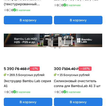
(текстурированный
0
0
В наличии
PEI+гладкий PEI) Bambu Lab
0
0
В наличии
X1/P1/A1 Series
В корзину
В корзину
5 390 ₽
300 ₽
6 468 ₽
104.40 ₽
-17%
--187%
+ 269.5 Бонусных рублей
+ 15 Бонусных рублей
Экструдер Bambu Lab серия
Силиконовый очиститель
A1
сопла для BambuLab A1 3 шт
0
0
В наличии
0
0
В наличии
В корзину
В корзину