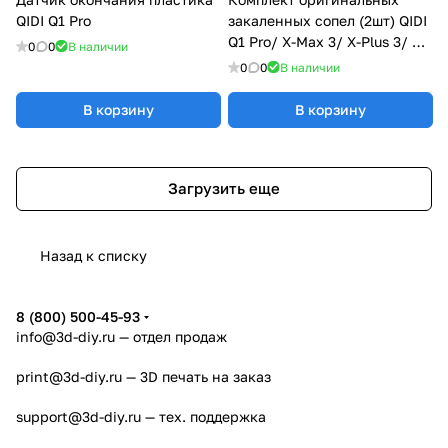
QIDI Q1 Pro
закаленных сопел (2шт) QIDI
Q1 Pro/ X-Max 3/ X-Plus 3/ X-
0
0
В наличии
Smart 3
0
0
В наличии
В корзину
В корзину
Загрузить еще
Назад к списку
8 (800) 500-45-93
info@3d-diy.ru
— отдел продаж
print@3d-diy.ru
— 3D печать на заказ
support@3d-diy.ru
— тех. поддержка