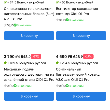
+ 74.5 Бонусных рублей
+ 55 Бонусных рублей
Силиконовая теплоизоляция
Вентилятор охлаждения
нагревательных блоков (5шт)
хотэнда Qidi Q1 Pro
Qidi Q1 Pro
0
0
В наличии
0
0
В наличии
В корзину
В корзину
3 790 ₽
4 690 ₽
4 548 ₽
5 628 ₽
-17%
-17%
+ 189.5 Бонусных рублей
+ 234.5 Бонусных рублей
Механизм подачи
Оригинальный
экструдера с шестернями из
биметаллический хотэнд
закалённой стали QIDI Q1 Pro
V3.0 для Qidi Q1 Pro
0
0
В наличии
0
0
В наличии
В корзину
В корзину