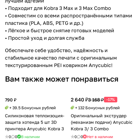
лучшей адгезии
• Подходит для Kobra 3 Max и 3 Max Combo
• Совместим со всеми распространёнными типами
пластика (PLA, ABS, PETG и др.)
• Лёгкое и быстрое снятие готовых моделей
• Простой уход и долгая служба
Обеспечьте себе удобство, надёжность и
стабильное качество печати с оригинальным
текстурированным PEI ковриком Anycubic!
Вам также может понравиться
2 640 ₽
3 168 ₽
790 ₽
-17%
+ 39.5 Бонусных рублей
+ 132 Бонусных рублей
Силиконовая теплоизоция-
Оригинальный экструдер
защита хотенда 5 шт 3D
(механизм подачи) Anycubic
принтера Anycubic Kobra 3
Kobra 3/ 3 Combo
0
0
В наличии
0
0
Нет в наличии