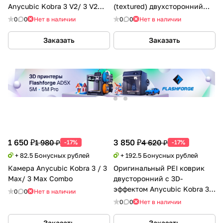
Anycubic Kobra 3 V2/ 3 V2
(textured) двухсторонний
Combo/ Kobra 3/ 3 Combo
Anycubic Kobra 3 V2/ 3 V2
0
0
Нет в наличии
0
0
Нет в наличии
Combo/ 3/ 3 Combo
Заказать
Заказать
1 650 ₽
3 850 ₽
1 980 ₽
4 620 ₽
-17%
-17%
+ 82.5 Бонусных рублей
+ 192.5 Бонусных рублей
Камера Anycubic Kobra 3 / 3
Оригинальный PEI коврик
Max/ 3 Max Combo
двусторонний с 3D-
эффектом Anycubic Kobra 3
0
0
Нет в наличии
V2/ 3 V2 Combo/ Kobra 3/ 3
0
0
Нет в наличии
Combo
Заказать
Заказать