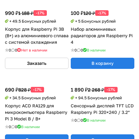
990 ₽
100 ₽
1 188 ₽
120 ₽
-17%
-17%
+ 49.5 Бонусных рублей
+ 5 Бонусных рублей
Корпус для Raspberry Pi 3B
Набор алюминиевых
(B+) из алюминиевого сплава
радиаторов для Raspberry Pi
с системой охлаждения
4
0
0
Нет в наличии
0
0
В наличии
Заказать
В корзину
690 ₽
1 890 ₽
828 ₽
2 268 ₽
-17%
-17%
+ 34.5 Бонусных рублей
+ 94.5 Бонусных рублей
Корпус ACD RA129 для
Сенсорный дисплей TFT LCD
микрокомпьютера Raspberry
Raspberry Pi 320×240 / 3.2”
Pi 3 Model B / B+
0
0
В наличии
0
0
В наличии