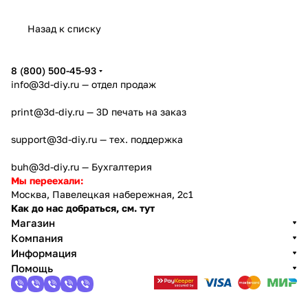
u A2L
c Kobra
rge
Lab
года
orge
Назад к списку
4
Creator
X2D
AD5X
5
8 (800) 500-45-93
info@3d-diy.ru
— отдел продаж
print@3d-diy.ru
— 3D печать на заказ
support@3d-diy.ru
— тех. поддержка
buh@3d-diy.ru
— Бухгалтерия
Мы переехали:
Москва, Павелецкая набережная, 2с1
Как до нас добраться, см. тут
Магазин
Компания
Информация
Помощь