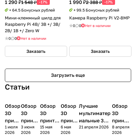
1 290 ₽
1 990 ₽
1 548 ₽
2 388 ₽
-17%
-17%
+ 64.5 Бонусных рублей
+ 99.5 Бонусных рублей
Мини-клеммный шилд для
Камера Raspberry Pi V2-8MP
Raspberry Pi 4B/ 3B +/ 3B/
0
0
Нет в наличии
2B/ 1B +/ Zero W
0
0
Нет в наличии
Заказать
Заказать
Загрузить еще
Статьи
Обзор
3D
Обзор
3D
Обзор
3D
Обзор
3D
Лучшие
Обзор
3D
3D принтеры
принтеры
принтеры
принтеры
принтеры
принтер
3D
3D
3D
3D
мультиматер
3D
принт
принте
принтер
принте
иальные 3D
принте
1 июля
3 июня
15 мая
6 мая
21 апреля 2026
8 апреля
ера
ра
а
ра
принтеры на
ра
2026
2026
2026
2026
2026
Bamb
Anycubi
FlashFo
Bambu
начало 2026
FlashF