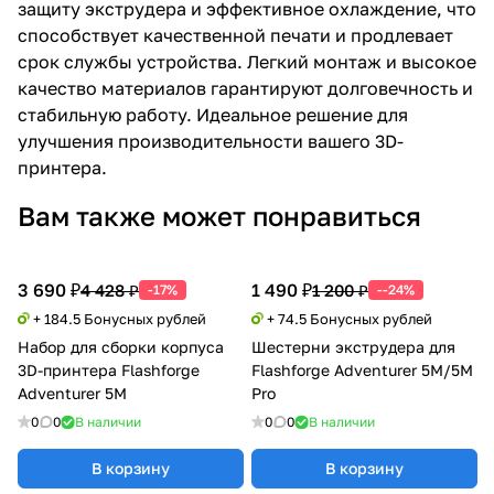
защиту экструдера и эффективное охлаждение, что
способствует качественной печати и продлевает
срок службы устройства. Легкий монтаж и высокое
качество материалов гарантируют долговечность и
стабильную работу. Идеальное решение для
улучшения производительности вашего 3D-
принтера.
Вам также может понравиться
3 690 ₽
1 490 ₽
4 428 ₽
1 200 ₽
-17%
--24%
+ 184.5 Бонусных рублей
+ 74.5 Бонусных рублей
Набор для сборки корпуса
Шестерни экструдера для
3D-принтера Flashforge
Flashforge Adventurer 5M/5M
Adventurer 5M
Pro
0
0
В наличии
0
0
В наличии
В корзину
В корзину