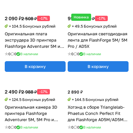
Новинка
2 090 ₽
990 ₽
2 508 ₽
1 188 ₽
-17%
-17%
+ 104.5 Бонусных рублей
+ 49.5 Бонусных рублей
Оригинальная плата
Оригинальная светодиодная
экструдера 3D принтера
лента для FlashForge 5M/ 5M
Flashforge Adventurer 5M и
Pro / AD5X
5M Pro
0
0
В наличии
0
0
В наличии
В корзину
В корзину
2 490 ₽
2 988 ₽
-17%
2 890 ₽
+ 124.5 Бонусных рублей
+ 144.5 Бонусных рублей
Оригинальная камера 3D
Хотэнд в сборе Trianglelab-
принтера Flashforge
Phaetus Conch Perfect Fit
Adventurer 5M, 5M Pro и
для Flashforge AD5M/AD5M
AD5X
Pro
0
0
В наличии
0
0
В наличии