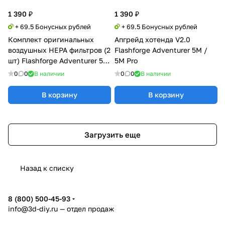
1 390 ₽
1 390 ₽
+ 69.5 Бонусных рублей
+ 69.5 Бонусных рублей
Комплект оригинальных
Апгрейд хотенда V2.0
воздушных HEPA фильтров (2
Flashforge Adventurer 5M /
шт) Flashforge Adventurer 5M
5M Pro
и 5M Pro
0
0
В наличии
0
0
В наличии
В корзину
В корзину
Загрузить еще
Назад к списку
8 (800) 500-45-93
info@3d-diy.ru
— отдел продаж