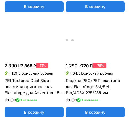
В корзину
В корзину
2 390 ₽
1 290 ₽
2 868 ₽
720 ₽
-17%
--79%
+ 119.5 Бонусных рублей
+ 64.5 Бонусных рублей
PEI Textured Dual-Side
Гладкая PEO/PET пластина
пластина оригинальная
для Flashforge 5M/5M
Flashforge для Adventurer 5M
Pro/AD5X 235*235 мм
/ 5M Pro / AD5X
0
0
В наличии
0
0
В наличии
В корзину
В корзину