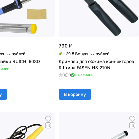
790 ₽
усных рублей
+ 39.5 Бонусных рублей
пайки RUICHI 908D
Кримпер для обжима коннекторов
RJ типа FASEN HS-210N
личии
0
0
В наличии
у
В корзину