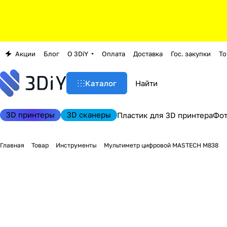
Акции
Блог
О 3DiY
Оплата
Доставка
Гос. закупки
То
Каталог
3D принтеры
3D сканеры
Пластик для 3D принтера
Фо
Главная
Товар
Инструменты
Мультиметр цифровой MASTECH M838