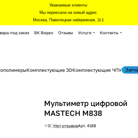
Уважаемые клиенты
Мы переехали на новый адрес
Москва, Павелецкая набережная, 2с1
вары под заказ
ВК Видео
Отзывы
Услуги
Контакты
Запч
тополимеры
Комплектующие 3D
Комплектующие ЧПУ
Мультиметр цифровой
MASTECH M838
0
Нет отзывов
Арт.
4188