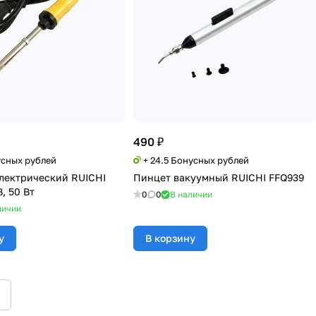
490 ₽
усных рублей
+ 24.5 Бонусных рублей
лектрический RUICHI
Пинцет вакуумный RUICHI FFQ939
В, 50 Вт
0
0
В наличии
личии
у
В корзину