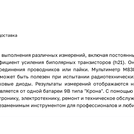
доставка
 выполнения различных измерений, включая постоянны
фициент усиления биполярных транзисторов (h21). О
 соединения проводников или пайки. Мультиметр M8
 может быть полезен при испытании радиотехнически
ковые диоды. Результаты измерений отображаются 
ляется от одной батареи 9В типа "Крона". С помощью
тронику, электротехнику, ремонт и техническое обслу
 незаменимым инструментом для профессионалов и люби