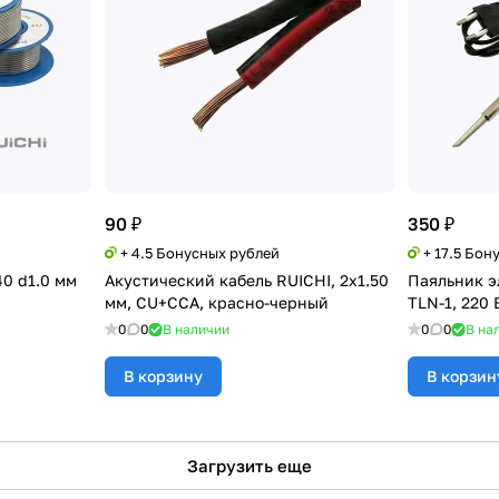
90 ₽
350 ₽
+ 4.5 Бонусных рублей
+ 17.5 Бон
0 d1.0 мм
Акустический кабель RUICHI, 2x1.50
Паяльник э
мм, CU+CCA, красно-черный
TLN-1, 220 
0
0
В наличии
0
0
В на
В корзину
В корзин
Загрузить еще