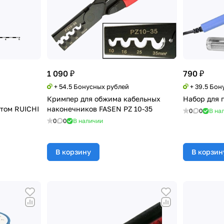
1 090 ₽
790 ₽
+ 54.5 Бонусных рублей
+ 39.5 Бон
Кримпер для обжима кабельных
Набор для 
атом RUICHI
наконечников FASEN PZ 10-35
0
0
В на
0
0
В наличии
В корзину
В корзин