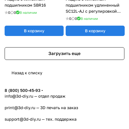
подшипником SBR16
подшипником удлиненный
SC12L-AJ с регулировкой
0
0
В наличии
натяга
0
0
В наличии
В корзину
В корзину
Загрузить еще
Назад к списку
8 (800) 500-45-93
info@3d-diy.ru
— отдел продаж
print@3d-diy.ru
— 3D печать на заказ
support@3d-diy.ru
— тех. поддержка