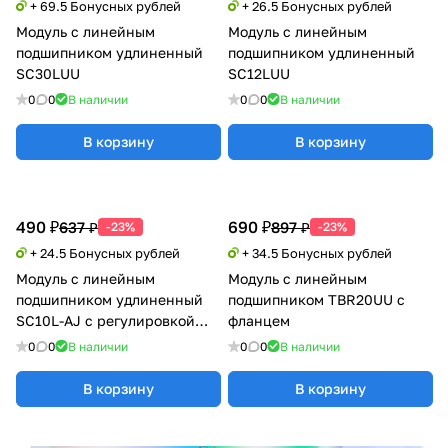
+ 69.5 Бонусных рублей
+ 26.5 Бонусных рублей
Модуль с линейным
Модуль с линейным
подшипником удлиненный
подшипником удлиненный
SC30LUU
SC12LUU
0
0
В наличии
0
0
В наличии
В корзину
В корзину
490 ₽
690 ₽
637 ₽
897 ₽
-23%
-23%
+ 24.5 Бонусных рублей
+ 34.5 Бонусных рублей
Модуль с линейным
Модуль с линейным
подшипником удлиненный
подшипником TBR20UU с
SC10L-AJ с регулировкой
фланцем
натяга
0
0
В наличии
0
0
В наличии
В корзину
В корзину