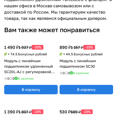
нашем офисе в Москве самовывозом или с
доставкой по России. Мы гарантируем качество
товара, так как являемся официальным дилером.
Вам также может понравиться
1 490 ₽
890 ₽
1 937 ₽
1 157 ₽
-23%
-23%
+ 74.5 Бонусных рублей
+ 44.5 Бонусных рублей
Модуль с линейным
Модуль с линейным
подшипником удлиненный
подшипником SC30
SC20L-AJ с регулировкой
0
0
В наличии
натяга
0
0
В наличии
В корзину
В корзину
1 390 ₽
530 ₽
1 807 ₽
689 ₽
-23%
-23%