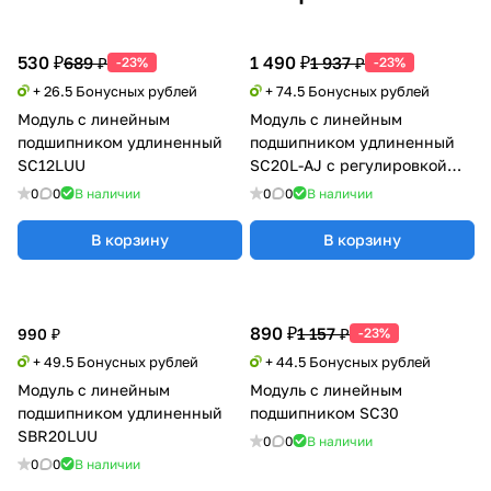
530 ₽
1 490 ₽
689 ₽
1 937 ₽
-23%
-23%
+ 26.5 Бонусных рублей
+ 74.5 Бонусных рублей
Модуль с линейным
Модуль с линейным
подшипником удлиненный
подшипником удлиненный
SC12LUU
SC20L-AJ с регулировкой
натяга
0
0
В наличии
0
0
В наличии
В корзину
В корзину
890 ₽
1 157 ₽
990 ₽
-23%
+ 49.5 Бонусных рублей
+ 44.5 Бонусных рублей
Модуль с линейным
Модуль с линейным
подшипником удлиненный
подшипником SC30
SBR20LUU
0
0
В наличии
0
0
В наличии