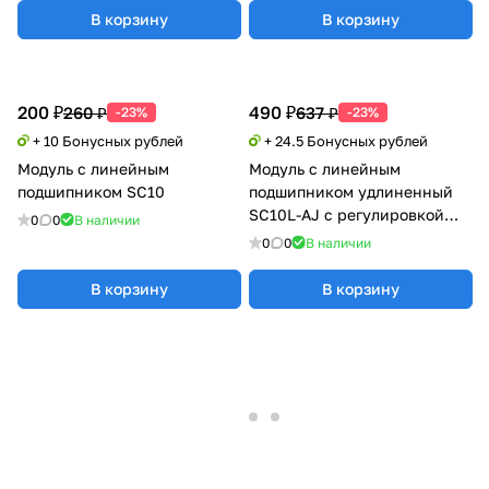
В корзину
В корзину
200 ₽
490 ₽
260 ₽
637 ₽
-23%
-23%
+ 10 Бонусных рублей
+ 24.5 Бонусных рублей
Модуль с линейным
Модуль с линейным
подшипником SC10
подшипником удлиненный
SC10L-AJ с регулировкой
0
0
В наличии
натяга
0
0
В наличии
В корзину
В корзину