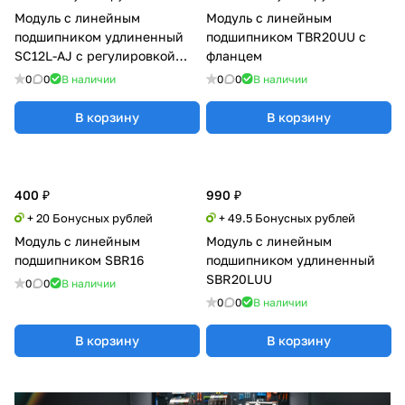
Модуль с линейным
Модуль с линейным
подшипником удлиненный
подшипником TBR20UU с
SC12L-AJ с регулировкой
фланцем
натяга
0
0
В наличии
0
0
В наличии
В корзину
В корзину
400 ₽
990 ₽
+ 20 Бонусных рублей
+ 49.5 Бонусных рублей
Модуль с линейным
Модуль с линейным
подшипником SBR16
подшипником удлиненный
SBR20LUU
0
0
В наличии
0
0
В наличии
В корзину
В корзину