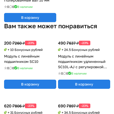
Полированный вал 10 мм
0
0
В наличии
В корзину
Вам также может понравиться
200 ₽
490 ₽
260 ₽
637 ₽
-23%
-23%
+ 10 Бонусных рублей
+ 24.5 Бонусных рублей
Модуль с линейным
Модуль с линейным
подшипником SC10
подшипником удлиненный
SC10L-AJ с регулировкой
0
0
В наличии
натяга
0
0
В наличии
В корзину
В корзину
620 ₽
690 ₽
806 ₽
897 ₽
-23%
-23%
+ 31 Бонусных рублей
+ 34.5 Бонусных рублей