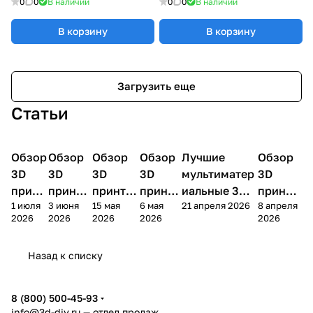
0
0
В наличии
0
0
В наличии
В корзину
В корзину
Загрузить еще
Статьи
Обзор
3D
Обзор
3D
Обзор
3D
Обзор
3D
Лучшие
Обзор
3D
3D принтеры
принтеры
принтеры
принтеры
принтеры
принтер
3D
3D
3D
3D
мультиматер
3D
принт
принте
принтер
принте
иальные 3D
принте
1 июля
3 июня
15 мая
6 мая
21 апреля 2026
8 апреля
ера
ра
а
ра
принтеры на
ра
2026
2026
2026
2026
2026
Bamb
Anycubi
FlashFo
Bambu
начало 2026
FlashF
u A2L
c Kobra
rge
Lab
года
orge
Назад к списку
4
Creator
X2D
AD5X
5
8 (800) 500-45-93
info@3d-diy.ru
— отдел продаж