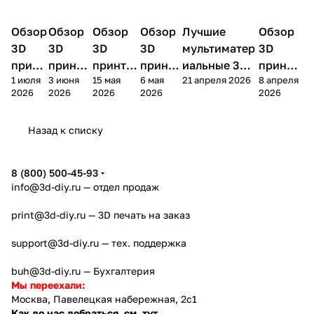
Обзор
3D
Обзор
3D
Обзор
3D
Обзор
3D
Лучшие
Обзор
3D
3D принтеры
принтеры
принтеры
принтеры
принтеры
принтер
3D
3D
3D
3D
мультиматер
3D
принт
принте
принтер
принте
иальные 3D
принте
1 июля
3 июня
15 мая
6 мая
21 апреля 2026
8 апреля
ера
ра
а
ра
принтеры на
ра
2026
2026
2026
2026
2026
Bamb
Anycubi
FlashFo
Bambu
начало 2026
FlashF
u A2L
c Kobra
rge
Lab
года
orge
Назад к списку
4
Creator
X2D
AD5X
5
8 (800) 500-45-93
info@3d-diy.ru
— отдел продаж
print@3d-diy.ru
— 3D печать на заказ
support@3d-diy.ru
— тех. поддержка
buh@3d-diy.ru
— Бухгалтерия
Мы переехали:
Москва, Павелецкая набережная, 2с1
Как до нас добраться, см. тут