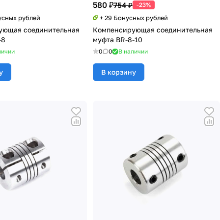
580 ₽
754 ₽
-23%
усных рублей
+ 29 Бонусных рублей
ующая соединительная
Компенсирующая соединительная
-8
муфта BR-8-10
личии
0
0
В наличии
у
В корзину