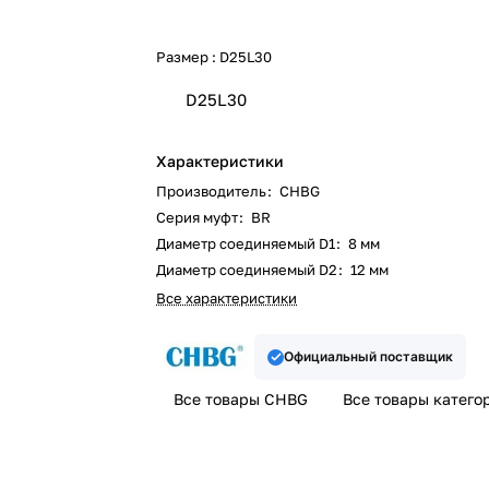
Размер :
D25L30
D25L30
Характеристики
Производитель
:
CHBG
Серия муфт
:
BR
Диаметр соединяемый D1
:
8 мм
Диаметр соединяемый D2
:
12 мм
Все характеристики
Официальный поставщик
Все товары CHBG
Все товары катего