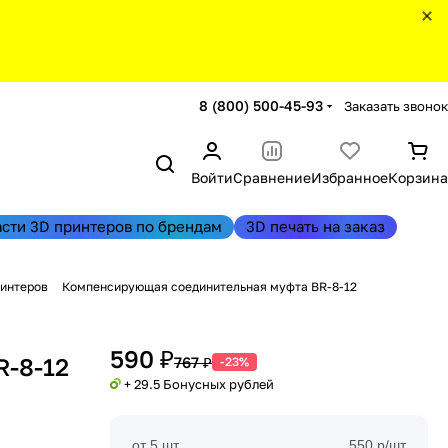
8 (800) 500-45-93
Заказать звонок
Войти
Сравнение
Избранное
Корзина
асти 3D принтеров по брендам
3D печать на заказ
ринтеров
Компенсирующая соединительная муфта BR-8-12
590 ₽
R-8-12
767 ₽
-23%
+ 29.5 Бонусных рублей
от 5 шт
550 р/шт