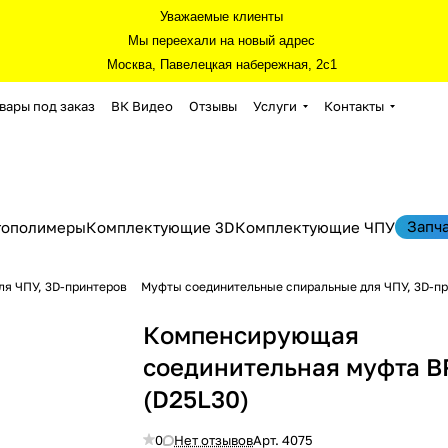
Уважаемые клиенты
Мы переехали на новый адрес
Москва, Павелецкая набережная, 2с1
вары под заказ
ВК Видео
Отзывы
Услуги
Контакты
Запч
тополимеры
Комплектующие 3D
Комплектующие ЧПУ
я ЧПУ, 3D-принтеров
Муфты соединительные спиральные для ЧПУ, 3D-п
Компенсирующая
соединительная муфта B
(D25L30)
0
Нет отзывов
Арт.
4075