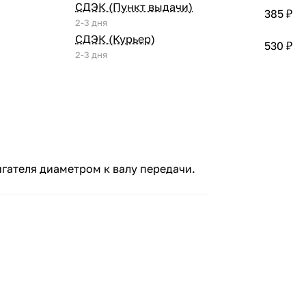
СДЭК (Пункт выдачи)
385 ₽
2-3 дня
СДЭК (Курьер)
530 ₽
2-3 дня
гателя диаметром к валу передачи.