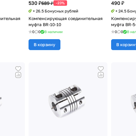
530 ₽
490 ₽
689 ₽
-23%
+ 26.5 Бонусных рублей
+ 24.5 Бон
ительная
Компенсирующая соединительная
Компенсир
муфта BR-10-10
муфта BR-5
0
0
В наличии
0
0
В на
В корзину
В корзин