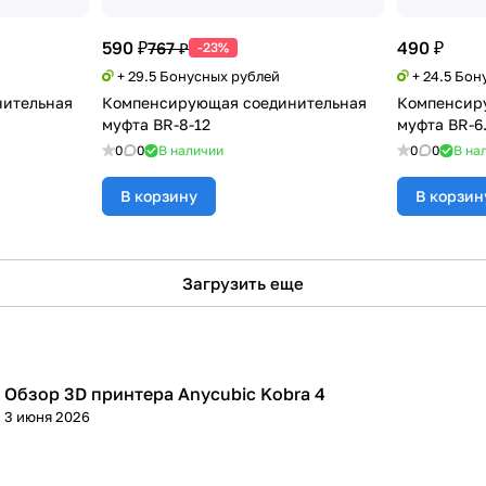
590 ₽
490 ₽
767 ₽
-23%
+ 29.5 Бонусных рублей
+ 24.5 Бон
ительная
Компенсирующая соединительная
Компенсир
муфта BR-8-12
муфта BR-6.
0
0
В наличии
0
0
В на
В корзину
В корзин
Загрузить еще
Обзор 3D принтера Anycubic Kobra 4
3D принтеры
3 июня 2026