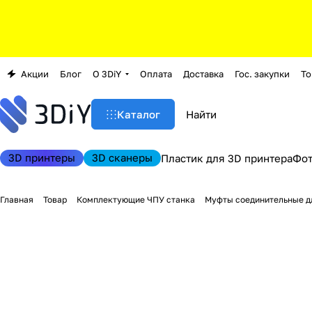
Акции
Блог
О 3DiY
Оплата
Доставка
Гос. закупки
То
Каталог
3D принтеры
3D сканеры
Пластик для 3D принтера
Фо
Главная
Товар
Комплектующие ЧПУ станка
Муфты соединительные дл