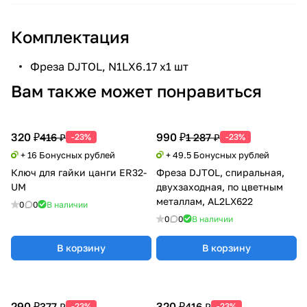
Комплектация
Фреза DJTOL, N1LX6.17 х1 шт
Вам также может понравиться
320 ₽
990 ₽
416 ₽
1 287 ₽
-23%
-23%
+ 16 Бонусных рублей
+ 49.5 Бонусных рублей
Ключ для гайки цанги ER32-
Фреза DJTOL, спиральная,
UM
двухзаходная, по цветным
металлам, AL2LX622
0
0
В наличии
0
0
В наличии
В корзину
В корзину
290 ₽
320 ₽
377 ₽
416 ₽
-23%
-23%