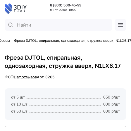
8 (800) 500-45-93
пн-пт 09:00—18:00
Фрезы
Фреза DJTOL, спиральная, однозаходная, стружка вверх, N1LX6.17
Фреза DJTOL, спиральная,
однозаходная, стружка вверх, N1LX6.17
0
Нет отзывов
Арт.
3265
от 5 шт
650 р/шт
от 10 шт
600 р/шт
от 50 шт
600 р/шт