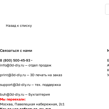
Назад к списку
Связаться с нами
8 (800) 500-45-93
info@3d-diy.ru
— отдел продаж
К
print@3d-diy.ru
— 3D печать на заказ
У
support@3d-diy.ru
— тех. поддержка
buh@3d-diy.ru
— Бухгалтерия
Мы переехали:
Москва, Павелецкая набережная, 2с1
Как до нас добраться, см. тут