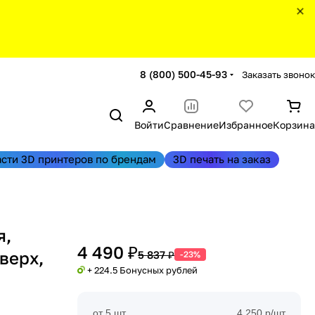
8 (800) 500-45-93
Заказать звонок
Войти
Сравнение
Избранное
Корзина
асти 3D принтеров по брендам
3D печать на заказ
я,
4 490 ₽
верх,
5 837 ₽
-23%
+ 224.5 Бонусных рублей
от 5 шт
4 250 р/шт