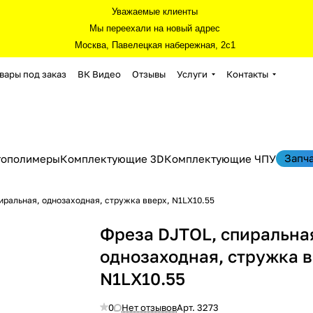
Уважаемые клиенты
Мы переехали на новый адрес
Москва, Павелецкая набережная, 2с1
вары под заказ
ВК Видео
Отзывы
Услуги
Контакты
Запч
тополимеры
Комплектующие 3D
Комплектующие ЧПУ
иральная, однозаходная, стружка вверх, N1LX10.55
Фреза DJTOL, спиральна
однозаходная, стружка в
N1LX10.55
0
Нет отзывов
Арт.
3273