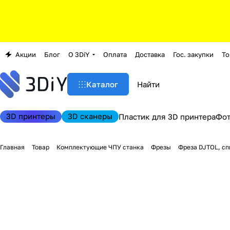
Акции
Блог
О 3DiY
Оплата
Доставка
Гос. закупки
То
Каталог
3D принтеры
3D сканеры
Пластик для 3D принтера
Фо
Главная
Товар
Комплектующие ЧПУ станка
Фрезы
Фреза DJTOL, сп