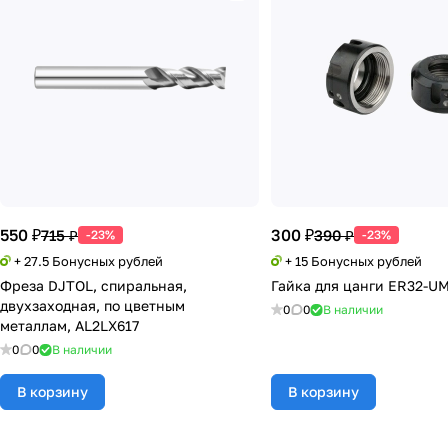
550 ₽
300 ₽
715 ₽
390 ₽
-23%
-23%
+ 27.5 Бонусных рублей
+ 15 Бонусных рублей
Фреза DJTOL, спиральная,
Гайка для цанги ER32-U
двухзаходная, по цветным
0
0
В наличии
металлам, AL2LX617
0
0
В наличии
В корзину
В корзину