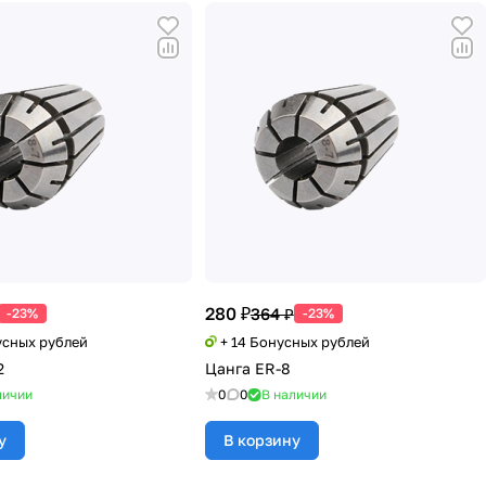
280 ₽
364 ₽
-23%
-23%
усных рублей
+ 14 Бонусных рублей
2
Цанга ER-8
личии
0
0
В наличии
у
В корзину