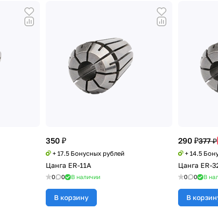
350 ₽
290 ₽
377 ₽
+ 17.5 Бонусных рублей
+ 14.5 Бон
Цанга ER-11A
Цанга ER-3
0
0
В наличии
0
0
В на
В корзину
В корзин