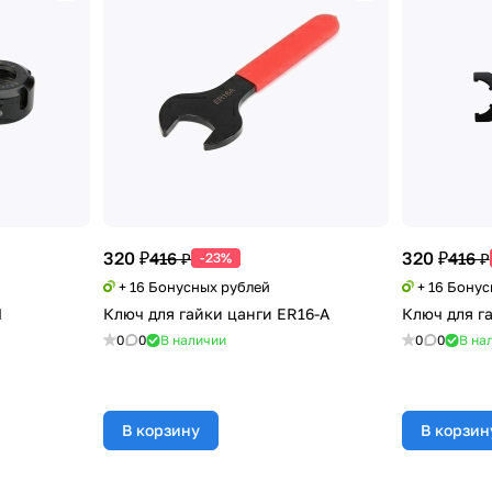
320 ₽
320 ₽
416 ₽
416 ₽
-23%
+ 16 Бонусных рублей
+ 16 Бону
M
Ключ для гайки цанги ER16-A
Ключ для г
0
0
В наличии
0
0
В на
В корзину
В корзин