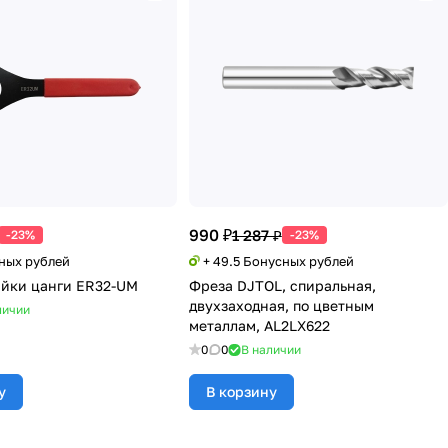
990 ₽
1 287 ₽
-23%
-23%
сных рублей
+ 49.5 Бонусных рублей
айки цанги ER32-UM
Фреза DJTOL, спиральная,
двухзаходная, по цветным
личии
металлам, AL2LX622
0
0
В наличии
у
В корзину