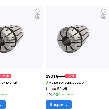
290 ₽
377 ₽
-23%
-23%
сных рублей
+ 14.5 Бонусных рублей
Цанга ER-25
личии
0
0
В наличии
у
В корзину