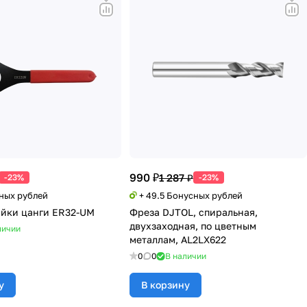
990 ₽
1 287 ₽
-23%
-23%
сных рублей
+ 49.5 Бонусных рублей
айки цанги ER32-UM
Фреза DJTOL, спиральная,
двухзаходная, по цветным
личии
металлам, AL2LX622
0
0
В наличии
у
В корзину