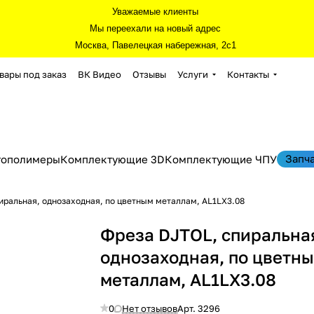
Уважаемые клиенты
Мы переехали на новый адрес
Москва, Павелецкая набережная, 2с1
вары под заказ
ВК Видео
Отзывы
Услуги
Контакты
Запч
тополимеры
Комплектующие 3D
Комплектующие ЧПУ
иральная, однозаходная, по цветным металлам, AL1LX3.08
Фреза DJTOL, спиральна
однозаходная, по цветн
металлам, AL1LX3.08
0
Нет отзывов
Арт.
3296