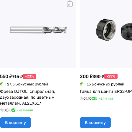
550 ₽
300 ₽
715 ₽
390 ₽
-23%
-23%
+ 27.5 Бонусных рублей
+ 15 Бонусных рублей
Фреза DJTOL, спиральная,
Гайка для цанги ER32-U
двухзаходная, по цветным
0
0
В наличии
металлам, AL2LX617
0
0
В наличии
В корзину
В корзину