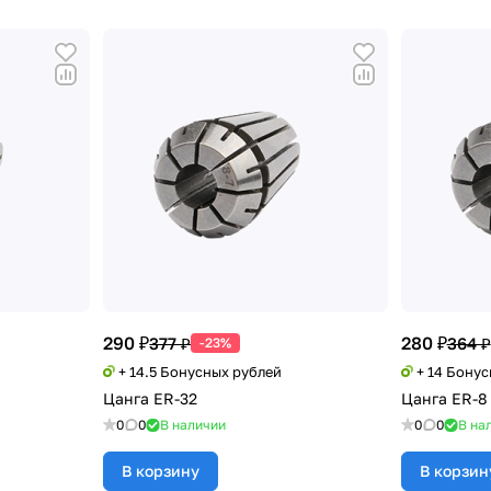
290 ₽
280 ₽
377 ₽
364 ₽
-23%
+ 14.5 Бонусных рублей
+ 14 Бону
Цанга ER-32
Цанга ER-8
0
0
В наличии
0
0
В на
В корзину
В корзин