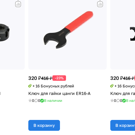
320 ₽
320 ₽
416 ₽
416 ₽
-23%
+ 16 Бонусных рублей
+ 16 Бону
M
Ключ для гайки цанги ER16-A
Ключ для г
0
0
В наличии
0
0
В на
В корзину
В корзин