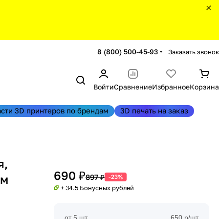
8 (800) 500-45-93
Заказать звонок
Войти
Сравнение
Избранное
Корзина
асти 3D принтеров по брендам
3D печать на заказ
я,
690 ₽
ым
897 ₽
-23%
+ 34.5 Бонусных рублей
от 5 шт
650 р/шт