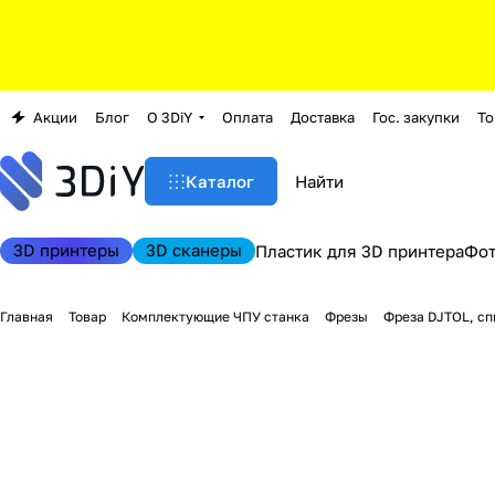
Акции
Блог
О 3DiY
Оплата
Доставка
Гос. закупки
То
Каталог
3D принтеры
3D сканеры
Пластик для 3D принтера
Фо
Главная
Товар
Комплектующие ЧПУ станка
Фрезы
Фреза DJTOL, сп