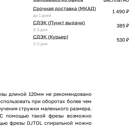
Срочная доставка (МКАД)
1 490 ₽
до 1 дней
СДЭК (Пункт выдачи)
385 ₽
2-3 дня
СДЭК (Курьер)
530 ₽
2-3 дня
езы длиной 120мм не рекомендовано
спользовать при оборотах более чем
лучения стружки маленького размера.
. С помощью такой фрезы возможно
мощью фрезы DJTOL спиральной можно