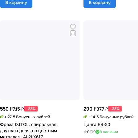
В корзину
В корзину
550 ₽
290 ₽
715 ₽
377 ₽
-23%
-23%
+ 27.5 Бонусных рублей
+ 14.5 Бонусных рублей
Фреза DJTOL, спиральная,
Цанга ER-20
двухзаходная, по цветным
0
0
В наличии
металлам, AL2LX617