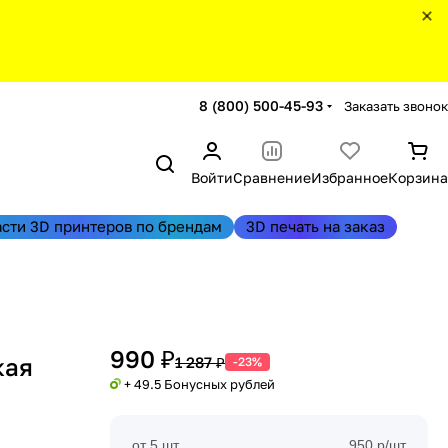
8 (800) 500-45-93
Заказать звонок
Войти
Сравнение
Избранное
Корзина
асти 3D принтеров по брендам
3D печать на заказ
990 ₽
кая
1 287 ₽
-23%
+ 49.5 Бонусных рублей
от 5 шт
950 р/шт