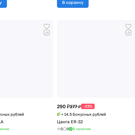
у
В корзину
290 ₽
377 ₽
-23%
усных рублей
+ 14.5 Бонусных рублей
1A
Цанга ER-32
личии
0
0
В наличии