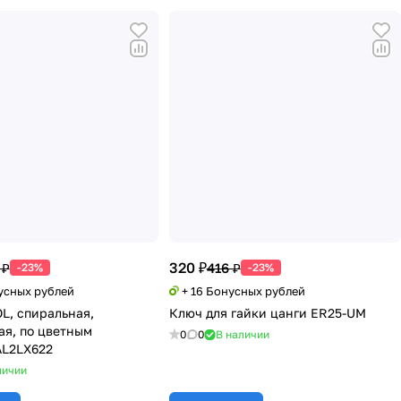
320 ₽
 ₽
416 ₽
-23%
-23%
нусных рублей
+ 16 Бонусных рублей
L, спиральная,
Ключ для гайки цанги ER25-UM
ая, по цветным
0
0
В наличии
AL2LX622
личии