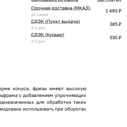
Срочная доставка (МКАД)
1 490 ₽
до 1 дней
СДЭК (Пункт выдачи)
385 ₽
2-3 дня
СДЭК (Курьер)
530 ₽
2-3 дня
форме конуса, фрезы имеют высокую
ольфрама с добавлением упрочняющих
едназначенных для обработки таких
мендовано использовать при оборотах