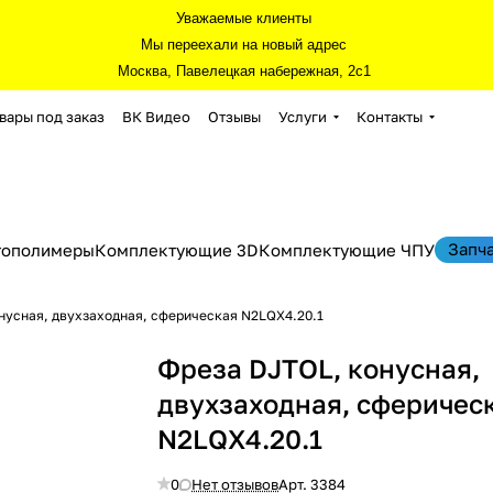
Уважаемые клиенты
Мы переехали на новый адрес
Москва, Павелецкая набережная, 2с1
вары под заказ
ВК Видео
Отзывы
Услуги
Контакты
Запч
тополимеры
Комплектующие 3D
Комплектующие ЧПУ
нусная, двухзаходная, сферическая N2LQX4.20.1
Фреза DJTOL, конусная,
двухзаходная, сферичес
N2LQX4.20.1
0
Нет отзывов
Арт.
3384