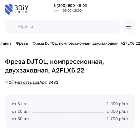
8 (800) 500-45-93
пн-пт 09:00—18:00
станка
Фрезы
Фреза DJTOL, компрессионная, двухзаходная, A2FLX6.22
Фреза DJTOL, компрессионная,
двухзаходная, A2FLX6.22
0
Нет отзывов
Арт.
3433
от 5 шт
1 900 р/шт
от 10 шт
1 800 р/шт
от 50 шт
1 700 р/шт