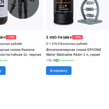
3 490 ₽
88 ₽
4 188 ₽
-17%
-17%
онусных рублей
+ 174.5 Бонусных рублей
рная смола Resione
Фотополимерная смола ERYONE
ностостойкая 1л, черная
Water Washable Resin 1 л, серая
личии
0
0
В наличии
у
В корзину