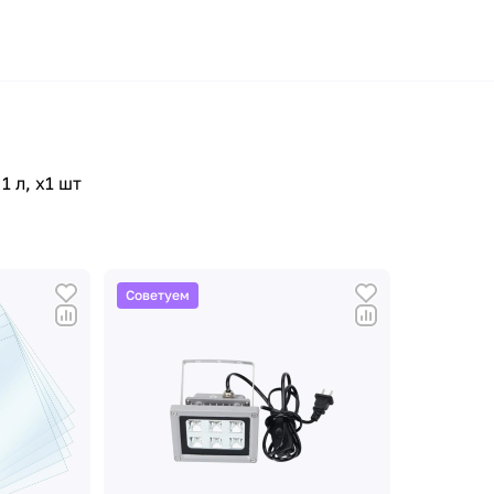
 л, х1 шт
Советуем