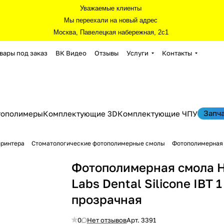
Уважаемые клиенты
Мы переехали на новый адрес
Москва, Павелецкая набережная, 2с1
вары под заказ
ВК Видео
Отзывы
Услуги
Контакты
Запч
тополимеры
Комплектующие 3D
Комплектующие ЧПУ
принтера
Стоматологические фотополимерные смолы
Фотополимерная с
Фотополимерная смола 
Labs Dental Silicone IBT 1
прозрачная
0
Нет отзывов
Арт.
3391