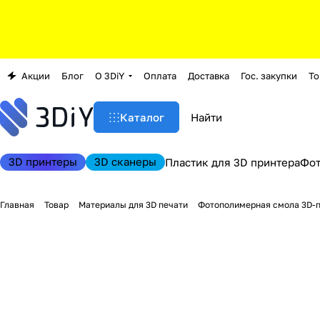
Акции
Блог
О 3DiY
Оплата
Доставка
Гос. закупки
То
Каталог
3D принтеры
3D сканеры
Пластик для 3D принтера
Фо
Главная
Товар
Материалы для 3D печати
Фотополимерная смола 3D-