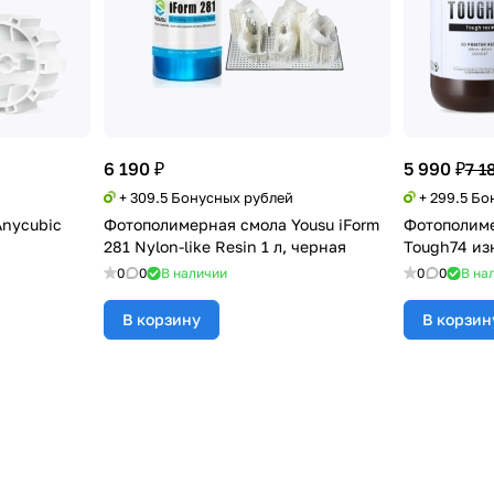
6 190 ₽
5 990 ₽
7 1
+ 309.5 Бонусных рублей
+ 299.5 Б
nycubic
Фотополимерная смола Yousu iForm
Фотополиме
281 Nylon-like Resin 1 л, черная
Tough74 из
0
0
В наличии
0
0
В на
В корзину
В корзин