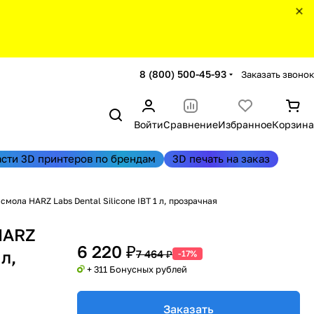
8 (800) 500-45-93
Заказать звонок
Войти
Сравнение
Избранное
Корзина
асти 3D принтеров по брендам
3D печать на заказ
мола HARZ Labs Dental Silicone IBT 1 л, прозрачная
HARZ
6 220 ₽
 л,
7 464 ₽
-17%
+ 311 Бонусных рублей
Заказать