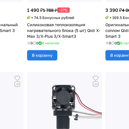
1 490 ₽
3 390 ₽
1 788 ₽
4 0
-17%
+ 74.5 Бонусных рублей
+ 169.5 Бо
инальный
Силиконовая теплоизоляция
Оригинальн
-Smart 3
нагревательного блока (5 шт) Qidi X-
соплом Qidi
Max 3/X-Plus 3/X-Smart3
Smart 3
0
0
В наличии
0
0
В на
В корзину
В корзин