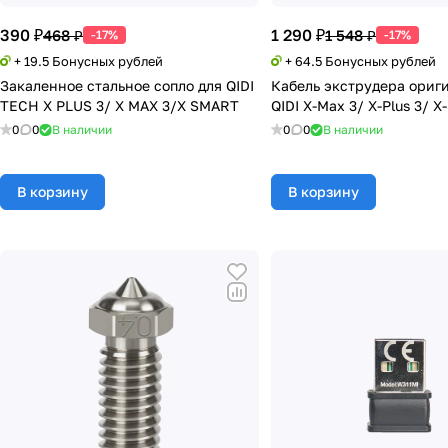
390 ₽
1 290 ₽
468 ₽
1 548 ₽
-17%
-17%
+ 19.5 Бонусных рублей
+ 64.5 Бонусных рублей
Закаленное стальное сопло для QIDI
Кабель экструдера ориг
TECH X PLUS 3/ X MAX 3/X SMART
QIDI X-Max 3/ X-Plus 3/ X
0
0
В наличии
0
0
В наличии
В корзину
В корзину