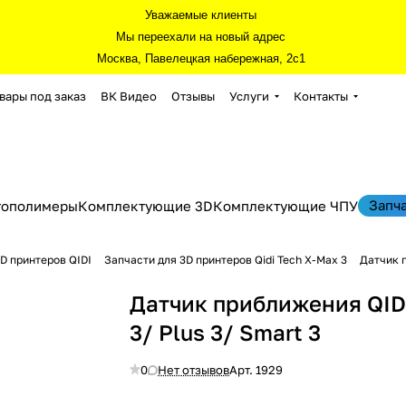
Уважаемые клиенты
Мы переехали на новый адрес
Москва, Павелецкая набережная, 2с1
вары под заказ
ВК Видео
Отзывы
Услуги
Контакты
Запч
тополимеры
Комплектующие 3D
Комплектующие ЧПУ
D принтеров QIDI
Запчасти для 3D принтеров Qidi Tech X-Max 3
Датчик п
Датчик приближения QID
3/ Plus 3/ Smart 3
0
Нет отзывов
Арт.
1929