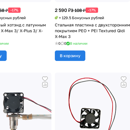
2 590 ₽
68 ₽
3 108 ₽
-17%
-17%
нусных рублей
+ 129.5 Бонусных рублей
ый хотэнд с латунным
Стальная пластина с двухсторонним
 X-Max 3/ X-Plus 3/ X-
покрытием PEO + PEI Textured Qidi
X-Max 3
личии
0
0
В наличии
у
В корзину