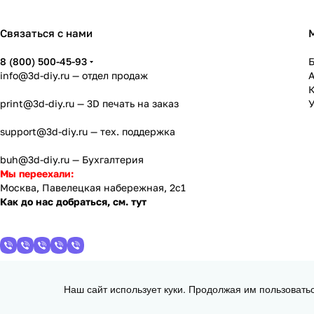
Связаться с нами
8 (800) 500-45-93
info@3d-diy.ru
— отдел продаж
К
print@3d-diy.ru
— 3D печать на заказ
У
support@3d-diy.ru
— тех. поддержка
buh@3d-diy.ru
— Бухгалтерия
Мы переехали:
Москва, Павелецкая набережная, 2с1
Как до нас добраться, см. тут
Наш сайт использует куки. Продолжая им пользовать
2013 - 2026 © 3DiY (Тридиай) - интернет-магазин комплектующих для
d =