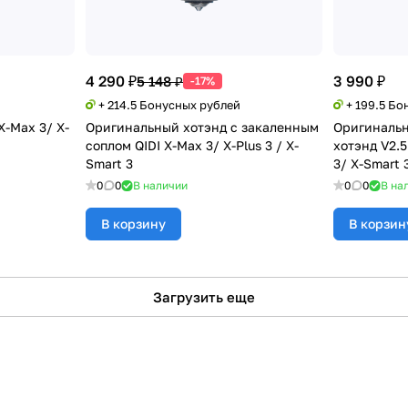
4 290 ₽
3 990 ₽
5 148 ₽
-17%
+ 214.5 Бонусных рублей
+ 199.5 Бо
X-Max 3/ X-
Оригинальный хотэнд с закаленным
Оригиналь
соплом QIDI X-Max 3/ X-Plus 3 / X-
хотэнд V2.5
Smart 3
3/ X-Smart 
0
0
В наличии
0
0
В на
В корзину
В корзин
Загрузить еще