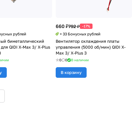
660 ₽
792 ₽
-17%
нусных рублей
+ 33 Бонусных рублей
ный биметаллический
Вентилятор охлаждения платы
 для QIDI X-Max 3/ X-Plus
управления (5000 об/мин) QIDI X-
3
Max 3/ X-Plus 3
личии
0
0
В наличии
у
В корзину