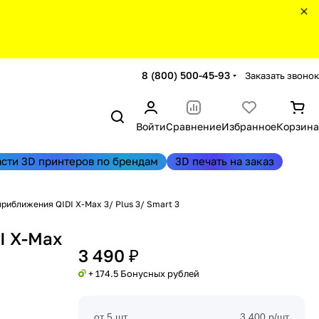
8 (800) 500-45-93
Заказать звонок
Войти
Сравнение
Избранное
Корзина
асти 3D принтеров по брендам
3D печать на заказ
риближения QIDI X-Max 3/ Plus 3/ Smart 3
I X-Max
3 490 ₽
+ 174.5 Бонусных рублей
от 5 шт
3 400 р/шт