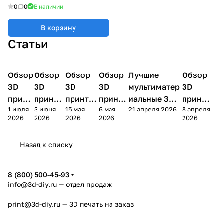
0
0
В наличии
В корзину
Статьи
Обзор
3D
Обзор
3D
Обзор
3D
Обзор
3D
Лучшие
Обзор
3D
3D принтеры
принтеры
принтеры
принтеры
принтеры
принтер
3D
3D
3D
3D
мультиматер
3D
принт
принте
принтер
принте
иальные 3D
принте
1 июля
3 июня
15 мая
6 мая
21 апреля 2026
8 апреля
ера
ра
а
ра
принтеры на
ра
2026
2026
2026
2026
2026
Bamb
Anycubi
FlashFo
Bambu
начало 2026
FlashF
u A2L
c Kobra
rge
Lab
года
orge
Назад к списку
4
Creator
X2D
AD5X
5
8 (800) 500-45-93
info@3d-diy.ru
— отдел продаж
print@3d-diy.ru
— 3D печать на заказ