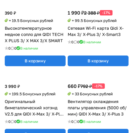
1 990 ₽
2 388 ₽
390 ₽
-17%
+ 19.5 Бонусных рублей
+ 99.5 Бонусных рублей
Высокотемпературное
Сетевая Wi-Fi карта Qidi X-
медное сопло для QIDI TECH
Max 3/ X-Plus 3/ X-Smart3
X PLUS 3/ X MAX 3/X SMART
0
0
В наличии
0
0
В наличии
В корзину
В корзину
660 ₽
792 ₽
3 990 ₽
-17%
+ 199.5 Бонусных рублей
+ 33 Бонусных рублей
Оригинальный
Вентилятор охлаждения
биметаллический хотэнд
платы управления (5000 об/
V2.5 для QIDI X-Max 3/ X-Plus
мин) QIDI X-Max 3/ X-Plus 3
3/ X-Smart 3
0
0
В наличии
0
0
В наличии