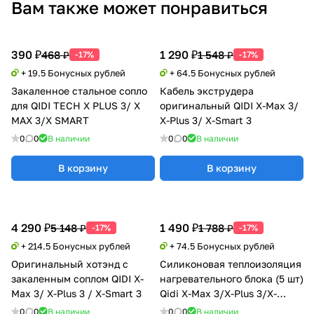
Вам также может понравиться
390 ₽
1 290 ₽
468 ₽
1 548 ₽
-17%
-17%
+ 19.5 Бонусных рублей
+ 64.5 Бонусных рублей
Закаленное стальное сопло
Кабель экструдера
для QIDI TECH X PLUS 3/ X
оригинальный QIDI X-Max 3/
MAX 3/X SMART
X-Plus 3/ X-Smart 3
0
0
В наличии
0
0
В наличии
В корзину
В корзину
4 290 ₽
1 490 ₽
5 148 ₽
1 788 ₽
-17%
-17%
+ 214.5 Бонусных рублей
+ 74.5 Бонусных рублей
Оригинальный хотэнд с
Силиконовая теплоизоляция
закаленным соплом QIDI X-
нагревательного блока (5 шт)
Max 3/ X-Plus 3 / X-Smart 3
Qidi X-Max 3/X-Plus 3/X-
Smart3
0
0
В наличии
0
0
В наличии