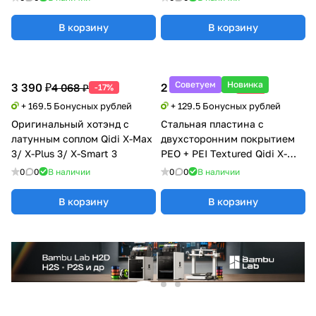
В корзину
В корзину
Советуем
Новинка
3 390 ₽
2 590 ₽
4 068 ₽
3 108 ₽
-17%
-17%
+ 169.5 Бонусных рублей
+ 129.5 Бонусных рублей
Оригинальный хотэнд с
Стальная пластина с
латунным соплом Qidi X-Max
двухсторонним покрытием
3/ X-Plus 3/ X-Smart 3
PEO + PEI Textured Qidi X-
Max 3
0
0
В наличии
0
0
В наличии
В корзину
В корзину