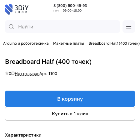
8 (800) 500-45-93
пн-пт 09:00—18:00
Arduino и робототехника
Макетные платы
Breadboard Half (400 точек)
Breadboard Half (400 точек)
0
Нет отзывов
Арт.
1100
В корзину
Купить в 1 клик
Характеристики